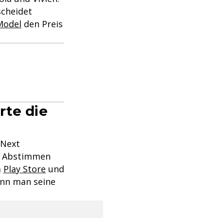
scheidet
odel
den Preis
rte die
 Next
2. Abstimmen
m
Play Store
und
ann man seine