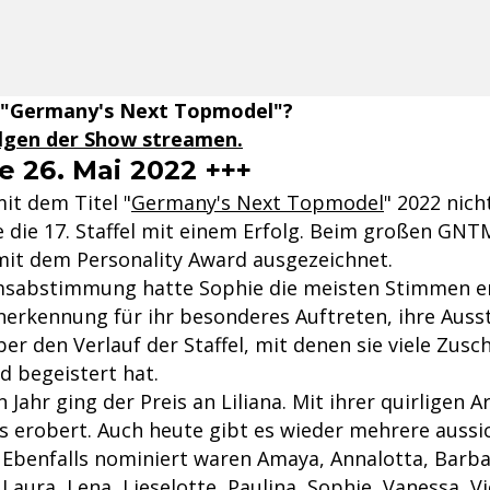
 "Germany's Next Topmodel"?
olgen der Show streamen.
e 26. Mai 2022 +++
it dem Titel "
Germany's Next Topmodel
" 2022 nich
 die 17. Staffel mit einem Erfolg. Beim großen GNT
mit dem Personality Award ausgezeichnet.
msabstimmung hatte Sophie die meisten Stimmen er
 Anerkennung für ihr besonderes Auftreten, ihre Aus
ber den Verlauf der Staffel, mit denen sie viele Zusc
d begeistert hat.
Jahr ging der Preis an Liliana. Mit ihrer quirligen Ar
s erobert. Auch heute gibt es wieder mehrere aussi
 Ebenfalls nominiert waren Amaya, Annalotta, Barbar
, Laura, Lena, Lieselotte, Paulina, Sophie, Vanessa, Vi