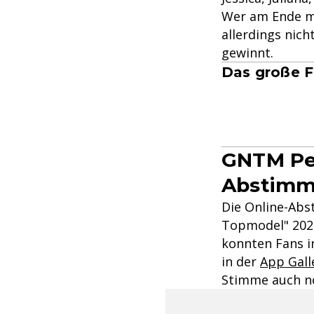
Wer am Ende mi
allerdings nich
gewinnt.
Das große F
GNTM Per
Abstim
Die Online-Abs
Topmodel" 2022
konnten Fans i
in der
App Gall
Stimme auch no