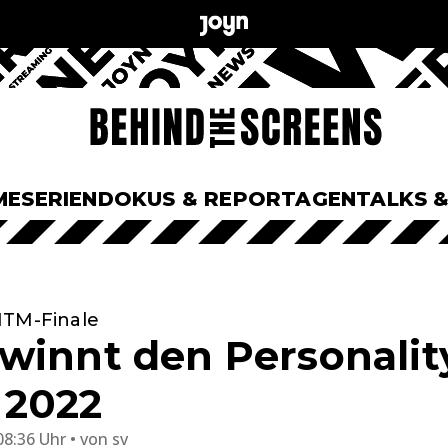
ME
SERIEN
DOKUS & REPORTAGEN
TALKS 
NTM-Finale
winnt den Personali
 2022
08:36 Uhr
von
sv