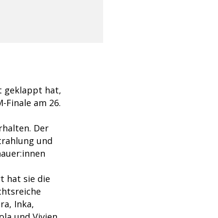
t geklappt hat,
M-Finale am 26.
halten. Der
strahlung und
hauer:innen
t hat sie die
chtsreiche
a, Inka,
ola und Vivien.