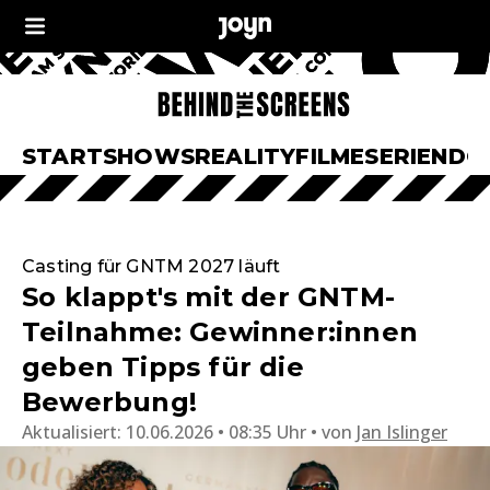
START
SHOWS
REALITY
FILME
SERIEN
DO
Casting für GNTM 2027 läuft
So klappt's mit der GNTM-
Teilnahme: Gewinner:innen
geben Tipps für die
Bewerbung!
Aktualisiert:
10.06.2026 • 08:35 Uhr
von
Jan Islinger