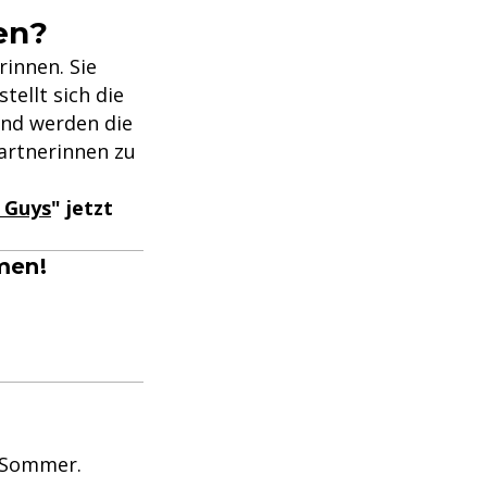
en?
innen. Sie
tellt sich die
Und werden die
artnerinnen zu
 Guys
" jetzt
men!
m Sommer.