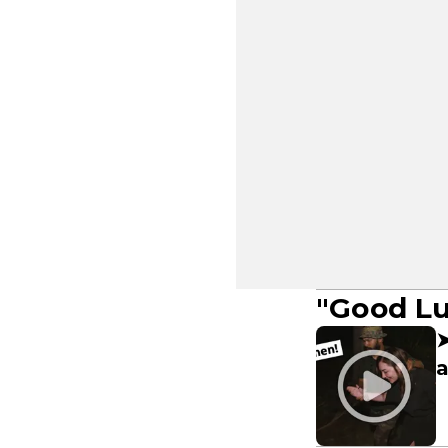
"Good Lu
➤
a