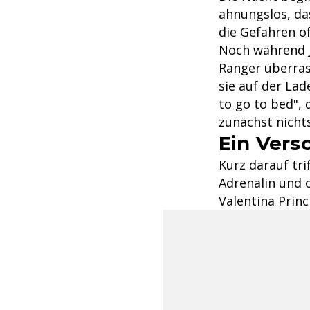
ahnungslos, da
die Gefahren o
Noch während J
Ranger überrasc
sie auf der Lad
to go to bed",
zunächst nicht
Ein Ver
Kurz darauf tri
Adrenalin und o
Valentina Princ