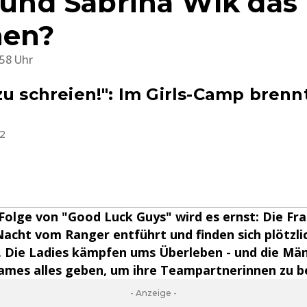
e und Sabrina Wlk das
hen?
:58 Uhr
zu schreien!": Im Girls-Camp brenn
12
 Folge von "Good Luck Guys" wird es ernst: Die F
Nacht vom Ranger entführt und finden sich plötzlich
. Die Ladies kämpfen ums Überleben - und die Mä
ames alles geben, um ihre Teampartnerinnen zu be
- Anzeige -