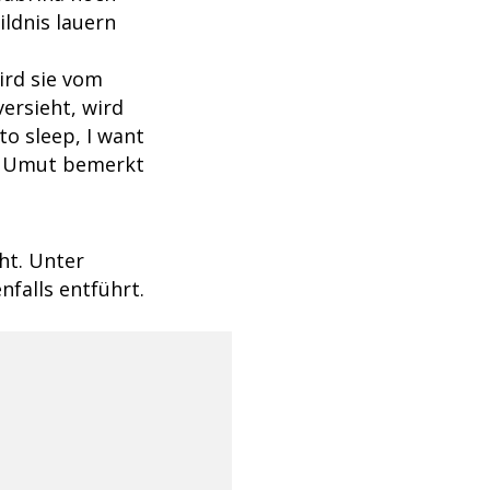
ldnis lauern
ird sie vom
versieht, wird
to sleep, I want
er Umut bemerkt
ht. Unter
nfalls entführt.