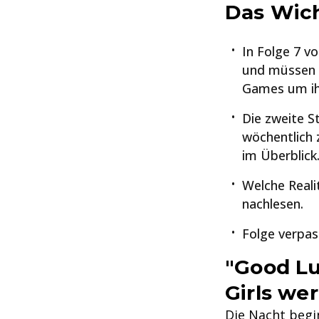
Das Wich
In Folge 7 v
und müssen a
Games um ih
Die zweite S
wöchentlich 
im Überblick
Welche Reali
nachlesen.
Folge verpas
"Good Lu
Girls we
Die Nacht begi