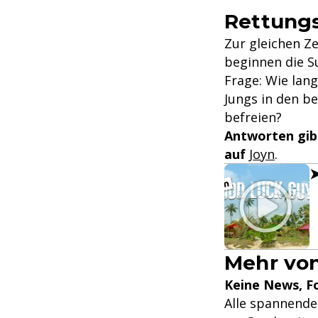
Rettungs
Zur gleichen Z
beginnen die Su
Frage: Wie lan
Jungs in den b
befreien?
Antworten gibt
auf
Joyn
.
➤
Mehr vo
Keine News, F
Alle spannende