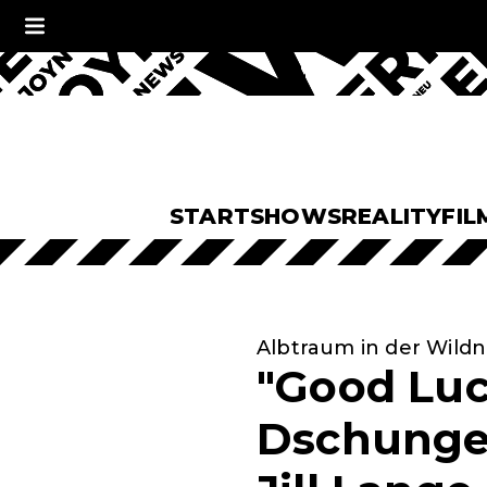
START
SHOWS
REALITY
FIL
Albtraum in der Wildn
"Good Luc
Dschungel