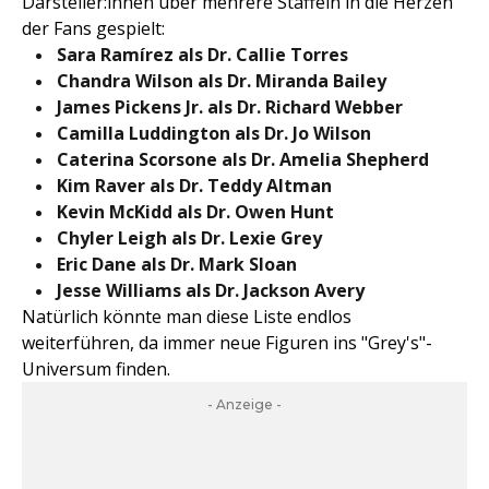
Darsteller:innen über mehrere Staffeln in die Herzen
der Fans gespielt:
Sara Ramírez als Dr. Callie Torres
Chandra Wilson
als
Dr. Miranda Bailey
James Pickens Jr.
als
Dr. Richard Webber
Camilla Luddington
als
Dr. Jo Wilson
Caterina Scorsone
als
Dr. Amelia Shepherd
Kim Raver
als
Dr. Teddy Altman
Kevin McKidd
als
Dr. Owen Hunt
Chyler Leigh als Dr. Lexie Grey
Eric Dane als Dr. Mark Sloan
Jesse Williams als Dr. Jackson Avery
Natürlich könnte man diese Liste endlos
weiterführen, da immer neue Figuren ins "Grey's"-
Universum finden.
- Anzeige -