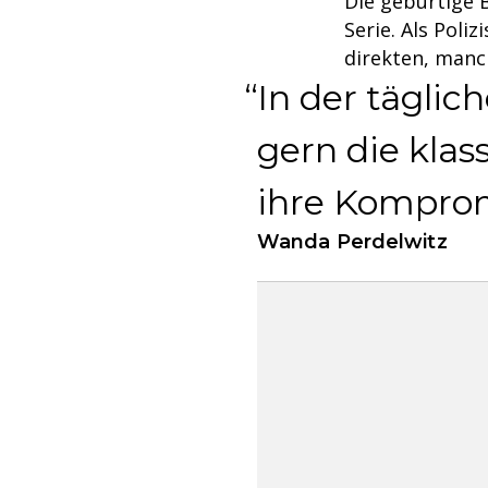
Die gebürtige 
Serie. Als Poli
direkten, manc
In der täglic
gern die klas
ihre Komprom
Wanda Perdelwitz