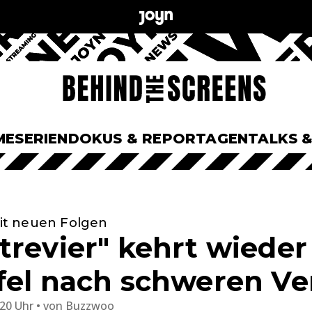
ME
SERIEN
DOKUS & REPORTAGEN
TALKS 
 mit neuen Folgen
trevier" kehrt wieder
fel nach schweren Ve
:20 Uhr
von
Buzzwoo