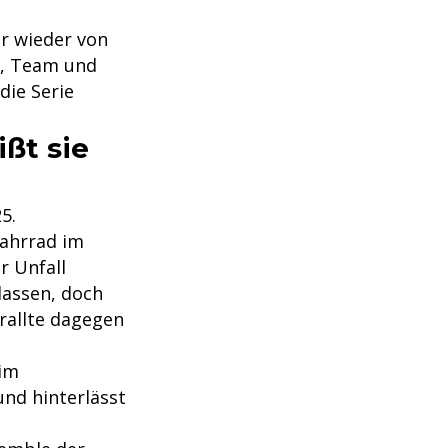
er wieder von
t, Team und
die Serie
ßt sie
5.
ahrrad im
r Unfall
 lassen, doch
prallte dagegen
 im
und hinterlässt