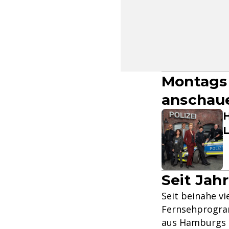
Montags 
anschau
H
Seit Jahr
Seit beinahe v
Fernsehprogram
aus Hamburgs P