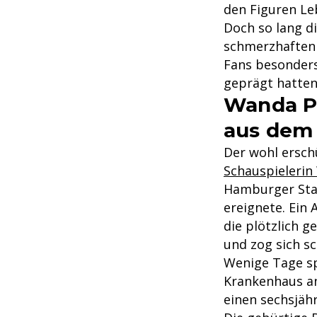
den Figuren Le
Doch so lang di
schmerzhaften 
Fans besonders 
geprägt hatten,
Wanda Pe
aus dem
Der wohl erschü
Schauspielerin
Hamburger Stad
ereignete. Ein 
die plötzlich g
und zog sich s
Wenige Tage sp
Krankenhaus an 
einen sechsjäh