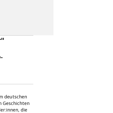
r"
D-
um deutschen
n Geschichten
er:innen, die