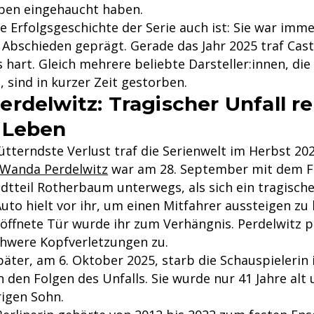
ben eingehaucht haben.
e Erfolgsgeschichte der Serie auch ist: Sie war imm
Abschieden geprägt. Gerade das Jahr 2025 traf Cas
hart. Gleich mehrere beliebte Darsteller:innen, die 
 sind in kurzer Zeit gestorben.
rdelwitz: Tragischer Unfall rei
 Leben
tterndste Verlust traf die Serienwelt im Herbst 202
 Wanda Perdelwitz
war am 28. September mit dem F
tteil Rotherbaum unterwegs, als sich ein tragische
Auto hielt vor ihr, um einen Mitfahrer aussteigen zu
eöffnete Tür wurde ihr zum Verhängnis. Perdelwitz 
chwere Kopfverletzungen zu.
äter, am 6. Oktober 2025, starb die Schauspielerin
den Folgen des Unfalls. Sie wurde nur 41 Jahre alt 
rigen Sohn.