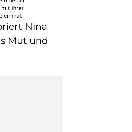
semble der
 mit ihrer
e einmal:
oriert Nina
nas Mut und