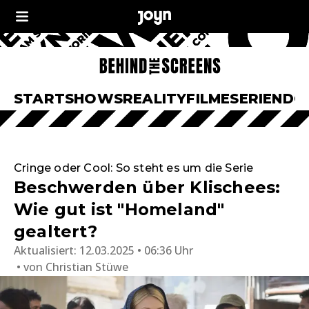
START
SHOWS
REALITY
FILME
SERIEN
DO
Cringe oder Cool: So steht es um die Serie
Beschwerden über Klischees:
Wie gut ist "Homeland"
gealtert?
Aktualisiert:
12.03.2025 • 06:36 Uhr
von
Christian Stüwe