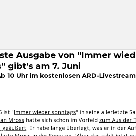
ste Ausgabe von "Immer wied
" gibt's am 7. Juni
b 10 Uhr im kostenlosen ARD-Livestream
 ist "
Immer wieder sonntags
" in seine allerletzte S
fan Mross
hatte sich schon im Vorfeld
zum Aus der T
n geäußert
. Er habe lange überlegt, was er in der A
klärte Mross in der Sendung. "Aber das zählt jetzt 