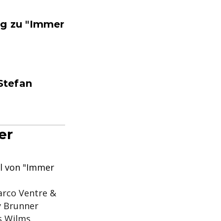
ng zu "Immer
Stefan
er
el von "Immer
arco Ventre &
y Brunner
s Wilms,