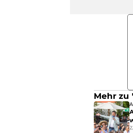
Mehr zu 
A
A
w
2