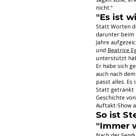
nicht."
"Es ist w
Statt Worten d
darunter beim
Jahre aufgezei
und
Beatrice Eg
unterstützt hä
Er habe sich ge
auch nach dem 
passt alles. Es 
Statt getränkt 
Geschichte von
Auftakt-Show a
So ist S
"Immer w
Nach der Sendu