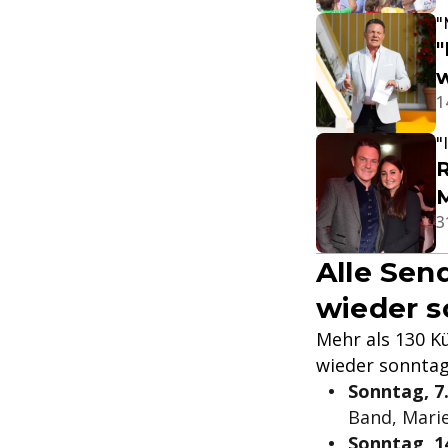
"
"
w
1
"
R
M
3
Alle Sen
wieder s
Mehr als 130 Kü
wieder sonntags
Sonntag, 7.
Band, Marie
Sonntag, 14