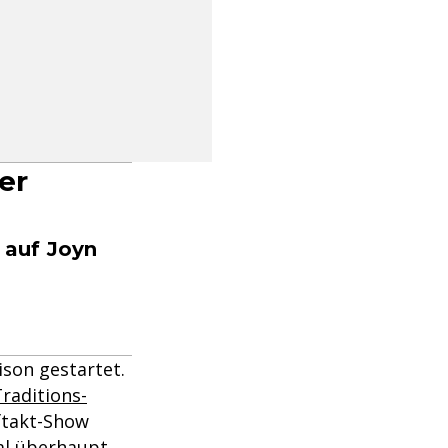
er
 auf Joyn
aison gestartet.
raditions-
uftakt-Show
mal überhaupt