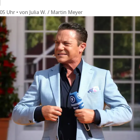
l
:05 Uhr
von
Julia W. / Martin Meyer