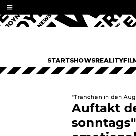
START
SHOWS
REALITY
FIL
"Tränchen in den Aug
Auftakt d
sonntags"