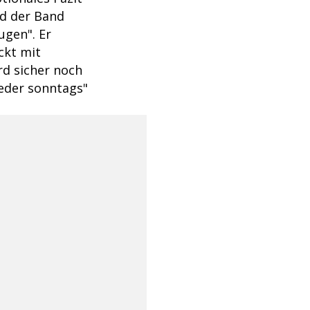
nd der Band
ugen". Er
ckt mit
d sicher noch
ieder sonntags"