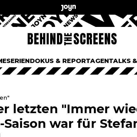
ME
SERIEN
DOKUS & REPORTAGEN
TALKS 
en"
er letzten "Immer wi
-Saison war für Stefa