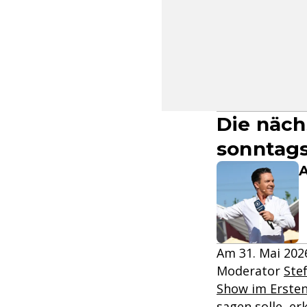
Die näch
sonntags
A
Am 31. Mai 2026
Moderator
Ste
Show im Erste
sagen solle, er