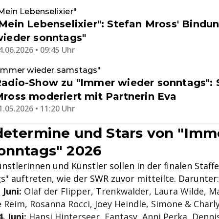
Mein Lebenselixier"
Mein Lebenselixier": Stefan Mross' Bindu
ieder sonntags"
4.06.2026 • 09:45 Uhr
Immer wieder samstags"
adio-Show zu "Immer wieder sonntags": 
ross moderiert mit Partnerin Eva
1.05.2026 • 11:20 Uhr
determine und Stars von "Imm
onntags" 2026
nstlerinnen und Künstler sollen in der finalen Staff
" auftreten, wie der SWR zuvor mitteilte. Darunter:
 Juni:
Olaf der Flipper, Trenkwalder, Laura Wilde, M
 Reim, Rosanna Rocci, Joey Heindle, Simone & Charl
. Juni:
Hansi Hinterseer, Fantasy, Anni Perka, Denni