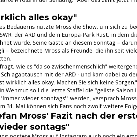
irklich alles okay"
es Bedauerns nutzte Mross die Show, um sich zu b
 SWR, der
ARD
und dem Europa-Park Rust, in dem die
chnet wurde.
Seine Gäste an diesem Sonntag
– darun
li
– bezeichnete Mross als Freunde, die ihn seit viel
tten.
fragt, wie es "da so zwischenmenschlich" weitergehe
Schlagabtausch mit der ARD - und kam dabei zu de
ist wirklich alles okay. Machen Sie sich keine Sorgen.
in Wehmut soll die letzte Staffel die "geilste Saison 
 'Immer wieder sonntags'" werden, versprach Mross
m 31. Mai können sich Fans noch zwölf weitere Folg
tefan Mross' Fazit nach der ers
ieder sontags"
ng postete Mross auf Instagram auch noch ein emot