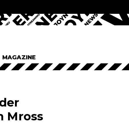
& MAGAZINE
eder
n Mross