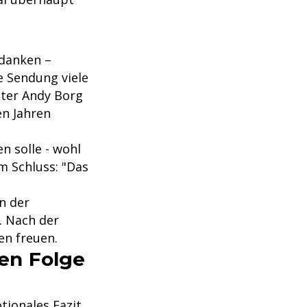
edanken –
 Sendung viele
ter Andy Borg
en Jahren
n solle - wohl
m Schluss: "Das
"
in der
. Nach der
en freuen.
ten Folge
ionales Fazit