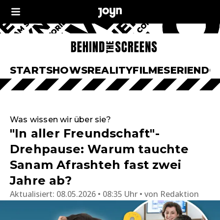
START
SHOWS
REALITY
FILME
SERIEN
DO
Was wissen wir über sie?
"In aller Freundschaft"-
Drehpause: Warum tauchte
Sanam Afrashteh fast zwei
Jahre ab?
Aktualisiert:
08.05.2026 • 08:35 Uhr
von
Redaktion