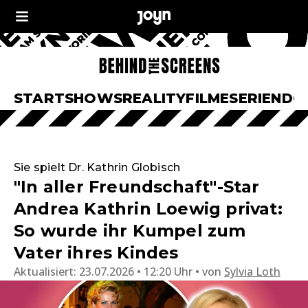
START
SHOWS
REALITY
FILME
SERIEN
DO
Sie spielt Dr. Kathrin Globisch
"In aller Freundschaft"-Star
Andrea Kathrin Loewig privat:
So wurde ihr Kumpel zum
Vater ihres Kindes
Aktualisiert:
23.07.2026 • 12:20 Uhr
von
Sylvia Loth