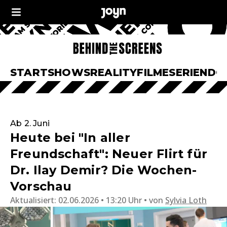
START
SHOWS
REALITY
FILME
SERIEN
DO
Ab 2. Juni
Heute bei "In aller
Freundschaft": Neuer Flirt für
Dr. Ilay Demir? Die Wochen-
Vorschau
Aktualisiert:
02.06.2026 • 13:20 Uhr
von
Sylvia Loth