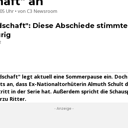
aft" an
:05 Uhr
von
C3 Newsroom
ndschaft": Diese Abschiede stimmt
rig
2
ndschaft" legt aktuell eine Sommerpause ein. Doc
ts an, dass Ex-Nationaltorhüterin Almuth Schult
ritt in der Serie hat. Außerdem spricht die Schaus
Arzu Ritter.
- Anzeige -