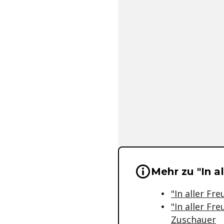
Wichtige Hinwei
Mehr zu "In a
"In aller F
"In aller Fr
Zuschauer