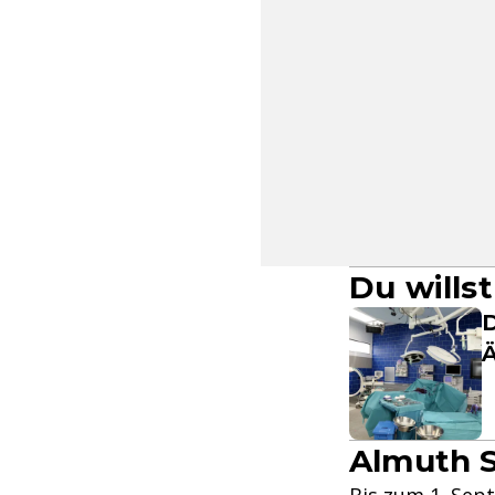
Du wills
D
Ä
Almuth S