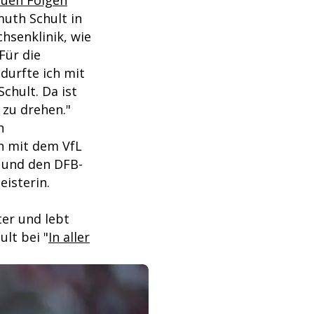
euen Folgen
muth Schult in
hsenklinik, wie
Für die
durfte ich mit
chult. Da ist
r zu drehen."
n
n mit dem VfL
 und den DFB-
isterin.
ter und lebt
lt bei "
In aller