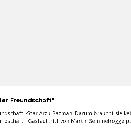
se & Informationen zum Inhalt
ller Freundschaft"
reundschaft"-Star Arzu Bazman: Darum braucht sie ke
eundschaft": Gastauftritt von Martin Semmelrogge po