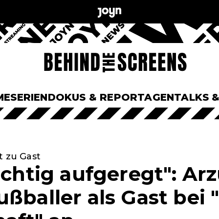
ME
SERIEN
DOKUS & REPORTAGEN
TALKS 
t zu Gast
richtig aufgeregt": A
ßballer als Gast bei "