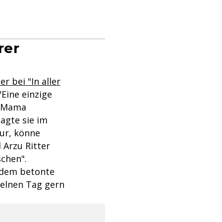
rer
er bei "In aller
"Eine einzige
en Mama
agte sie im
gur, könne
 Arzu Ritter
schen".
Zudem betonte
zelnen Tag gern