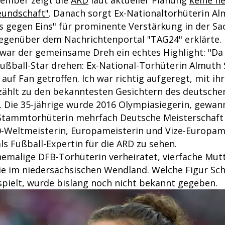
tember zeigt die
ARD
laut aktueller Planung
keine n
reundschaft"
. Danach sorgt Ex-Nationaltorhüterin Al
s gegen Eins" für prominente Verstärkung in der Sac
genüber dem Nachrichtenportal "TAG24" erklärte. 
 war der gemeinsame Dreh ein echtes Highlight: "Da 
ußball-Star drehen: Ex-National-Torhüterin Almuth S
 auf Fan getroffen. Ich war richtig aufgeregt, mit ih
zählt zu den bekanntesten Gesichtern des deutsche
. Die 35-jährige wurde 2016 Olympiasiegerin, gewan
 Stammtorhüterin mehrfach Deutsche Meisterschaft
0-Weltmeisterin, Europameisterin und Vize-Europame
 als Fußball-Expertin für die ARD zu sehen.
ehemalige DFB-Torhüterin verheiratet, vierfache Mut
ie im niedersächsischen Wendland. Welche Figur Schu
 spielt, wurde bislang noch nicht bekannt gegeben.