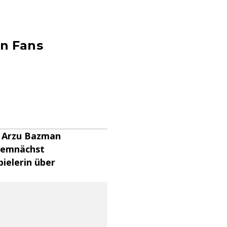
en Fans
h Arzu Bazman
 demnächst
pielerin über