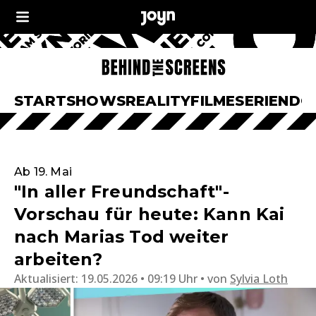
START
SHOWS
REALITY
FILME
SERIEN
DO
Ab 19. Mai
"In aller Freundschaft"-
Vorschau für heute: Kann Kai
nach Marias Tod weiter
arbeiten?
Aktualisiert:
19.05.2026 • 09:19 Uhr
von
Sylvia Loth