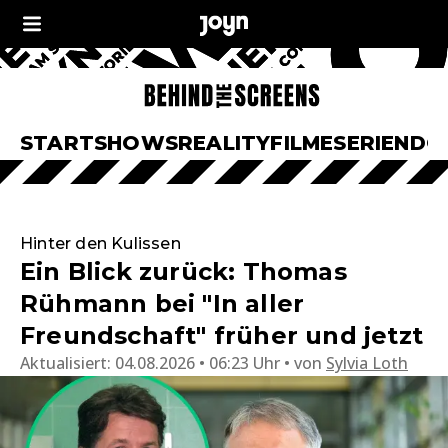
START
SHOWS
REALITY
FILME
SERIEN
DO
Hinter den Kulissen
Ein Blick zurück: Thomas
Rühmann bei "In aller
Freundschaft" früher und jetzt
Aktualisiert:
04.08.2026 • 06:23 Uhr
von
Sylvia Loth