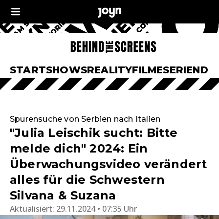
START
SHOWS
REALITY
FILME
SERIEN
DO
Spurensuche von Serbien nach Italien
"Julia Leischik sucht: Bitte
melde dich" 2024: Ein
Überwachungsvideo verändert
alles für die Schwestern
Silvana & Suzana
Aktualisiert:
29.11.2024 • 07:35 Uhr