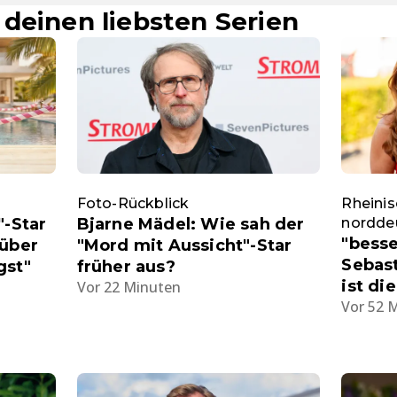
deinen liebsten Serien
Foto-Rückblick
Rheinis
"-Star
Bjarne Mädel: Wie sah der
nordde
"besse
 über
"Mord mit Aussicht"-Star
Sebast
gst"
früher aus?
ist di
Vor 22 Minuten
Vor 52 