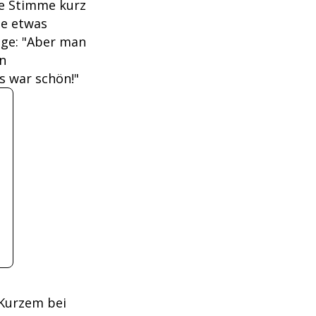
hre Stimme kurz
ie etwas
inge: "Aber man
in
s war schön!"
 Kurzem bei