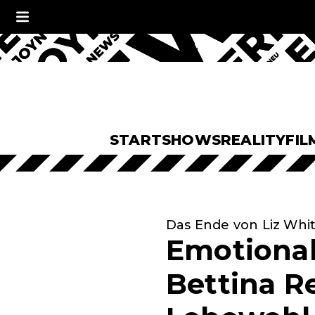
START
SHOWS
REALITY
FIL
Das Ende von Liz Whi
Emotional
Bettina R