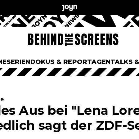
ME
SERIEN
DOKUS & REPORTAGEN
TALKS 
te
es Aus bei "Lena Lore
edlich sagt der ZDF-S