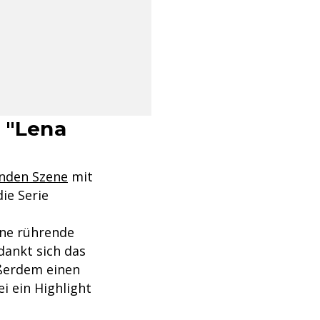
n "Lena
enden Szene
mit
die Serie
ine rührende
dankt sich das
außerdem einen
ei ein Highlight