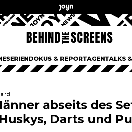
ME
SERIEN
DOKUS & REPORTAGEN
TALKS 
hard
änner abseits des Set
 Huskys, Darts und 