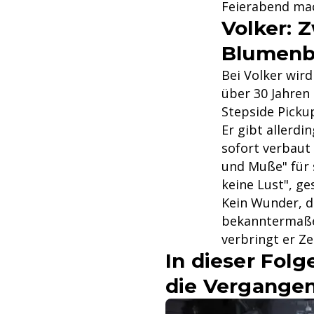
Feierabend ma
Volker: 
Blumenbe
Bei Volker wird
über 30 Jahren
Stepside Picku
Er gibt allerdi
sofort verbaut
und Muße" für 
keine Lust", ge
Kein Wunder, d
bekanntermaßen
verbringt er Ze
In dieser Fol
die Vergangen