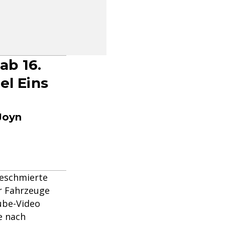
ab 16.
el Eins
Joyn
beschmierte
r Fahrzeuge
Tube-Video
e nach