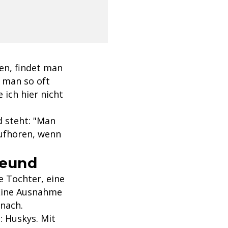
en, findet man
 man so oft
 ich hier nicht
d steht: "Man
aufhören, wenn
reund
e Tochter, eine
 Eine Ausnahme
 nach.
: Huskys. Mit