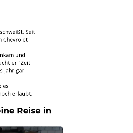
schweißt. Seit
n Chevrolet
 ankam und
cht er "Zeit
s Jahr gar
o es
och erlaubt,
ine Reise in