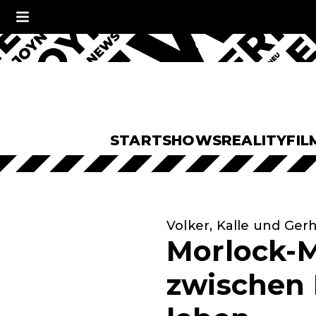
START
SHOWS
REALITY
FIL
Volker, Kalle und Ger
Morlock-M
zwischen