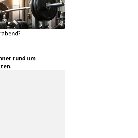
erabend?
änner rund um
lten.