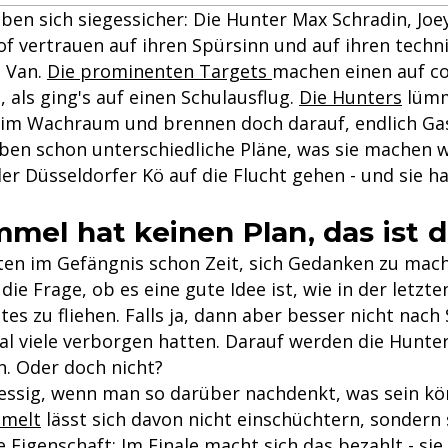
ben sich siegessicher: Die Hunter Max Schradin, Joe
of vertrauen auf ihren Spürsinn und auf ihren techn
 Van.
Die prominenten Targets
machen einen auf co
 als ging's auf einen Schulausflug.
Die Hunters
lümm
 im Wachraum und brennen doch darauf, endlich Ga
aben schon unterschiedliche Pläne, was sie machen 
er Düsseldorfer Kö auf die Flucht gehen - und sie h
mmel hat keinen Plan, das ist d
ten im Gefängnis schon Zeit, sich Gedanken zu mac
die Frage, ob es eine gute Idee ist, wie in der letzte
es zu fliehen. Falls ja, dann aber besser nicht nach
al viele verborgen hatten. Darauf werden die Hunte
n. Oder doch nicht?
essig, wenn man so darüber nachdenkt, was sein kö
mmelt
lässt sich davon nicht einschüchtern, sondern 
 Eigenschaft:
Im Finale macht sich das bezahlt - si