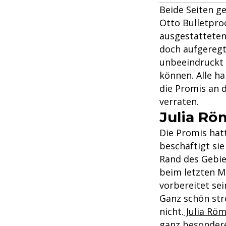
Beide Seiten ge
Otto Bulletpro
ausgestatteten
doch aufgeregt,
unbeeindruckt
können. Alle h
die Promis an d
verraten.
Julia Rö
Die Promis hat
beschäftigt sie 
Rand des Gebiet
beim letzten M
vorbereitet sei
Ganz schön str
nicht.
Julia Rö
ganz besondere