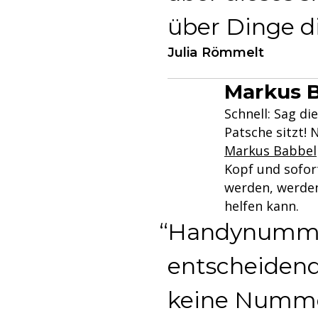
über Dinge di
Julia Römmelt
Markus B
Schnell: Sag d
Patsche sitzt! 
Markus Babbel
Kopf und sofor
werden, werden
helfen kann.
Handynummern
entscheidend,
keine Numme