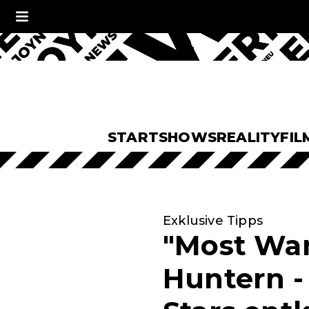
START
SHOWS
REALITY
FIL
Exklusive Tipps
"Most Wan
Huntern - 