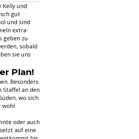
y Kelly und
isch gut
ol und sind
eln extra-
s geben zu
werden, sobald
aben sie uns
er Plan!
hen. Besonders
n Staffel an den
 Süden, wo sich
r wohl
nnte oder auch
setzt auf eine
e entkommt bis