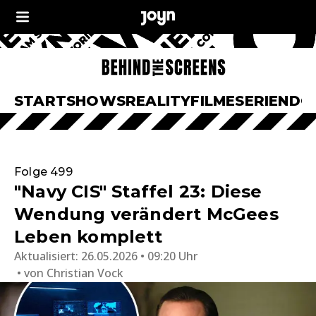
START
SHOWS
REALITY
FILME
SERIEN
DO
Folge 499
"Navy CIS" Staffel 23: Diese
Wendung verändert McGees
Leben komplett
Aktualisiert:
26.05.2026 • 09:20 Uhr
von
Christian Vock