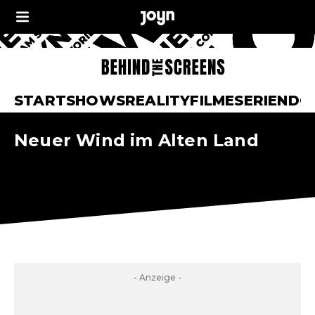
START
SHOWS
REALITY
FILME
SERIEN
DO
Neuer Wind im Alten Land
- Anzeige -