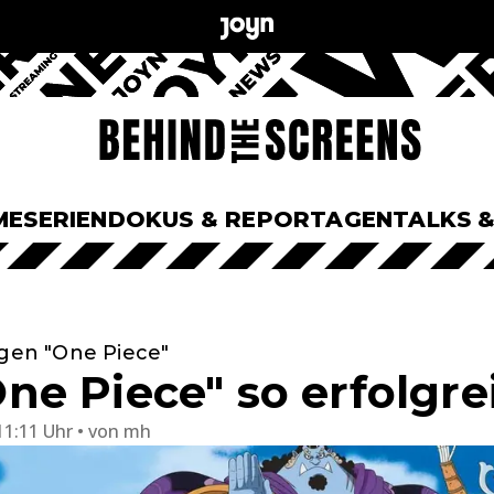
ME
SERIEN
DOKUS & REPORTAGEN
TALKS 
lgen "One Piece"
e Piece" so erfolgrei
11:11 Uhr
von
mh