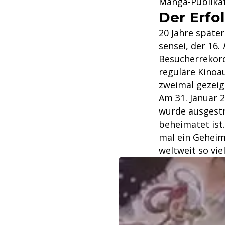
Manga-Publikat
Der Erfo
20 Jahre späte
sensei, der 16.
Besucherrekord
reguläre Kinoa
zweimal gezeig
Am 31. Januar 
wurde ausgestra
beheimatet ist
mal ein Geheim
weltweit so vie