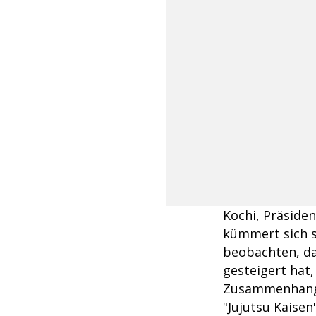
Kochi, Präside
kümmert sich s
beobachten, das
gesteigert hat
Zusammenhang 
"Jujutsu Kaisen