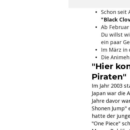
Schon seit 
"Black Clo
Ab Februar
Du willst w
ein paar Ge
Im März in
Die Animehi
"Hier ko
Piraten"
Im Jahr 2003 st
Japan war die 
Jahre davor wa
Shonen Jump" er
hatte der jung
"One Piece" sch