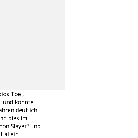
ios Toei,
e" und konnte
ahren deutlich
und dies im
mon Slayer" und
 allein.