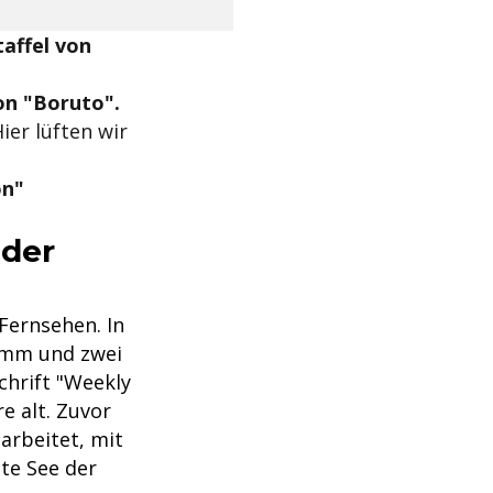
taffel von
von "Boruto".
ier lüften wir
on"
 der
Fernsehen. In
ramm und zwei
chrift "Weekly
e alt. Zuvor
arbeitet, mit
ite See der