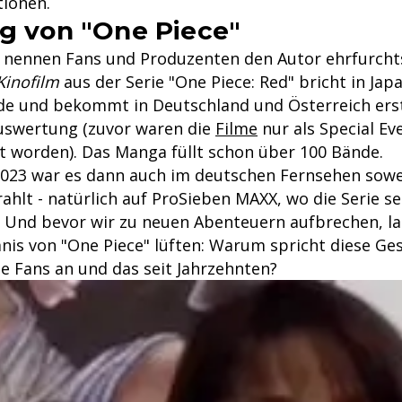
ionen.
lg von "One Piece"
r nennen Fans und Produzenten den Autor ehrfurcht
Kinofilm
aus der Serie "One Piece: Red" bricht in Jap
e und bekommt in Deutschland und Österreich ers
uswertung (zuvor waren die
Filme
nur als Special Eve
t worden). Das Manga füllt schon über 100 Bände.
2023 war es dann auch im deutschen Fernsehen sowe
hlt - natürlich auf ProSieben MAXX, wo die Serie se
. Und bevor wir zu neuen Abenteuern aufbrechen, la
nis von "One Piece" lüften: Warum spricht diese Ge
le Fans an und das seit Jahrzehnten?