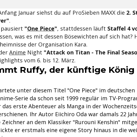
Anfang Januar siehst du auf ProSieben MAXX die
2. S
ver"
.
 pausiert
"
One Piece
"
, stattdessen läuft
Staffel 4 
issen, was es mit dessen Bösewichten auf sich hat?
H
heimnisse der Organisation Kara.
 der
Anime
Night
"Attack on Titan - The Final Seas
ghlights vom 6. bis 12. März.
mmt Ruffy, der künftige König
artete unter diesem Titel "One Piece" im deutschen 
Anime-Serie da schon seit 1999 regulär im TV-Prog
r das erste Abenteuer als Manga in der Wochenzeits
schienen. Ihr Autor Eiichiro Oda war damals 22 Jahr
e Zeichner an dem Klassiker "Rurouni Kenshin" mitge
ickte er erstmals eine eigene Story hinaus in die we