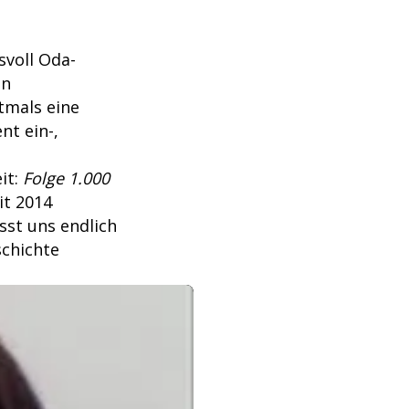
svoll Oda-
an
tmals eine
nt ein-,
it:
Folge 1.000
it 2014
sst uns endlich
schichte