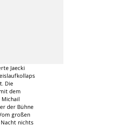
rte Jaecki
eislaufkollaps
. Die
 mit dem
 Michail
ter der Bühne
. Vom großen
 Nacht nichts