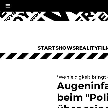
START
SHOWS
REALITY
FIL
"Wehleidigkeit bringt
Augeninf
beim "Poli