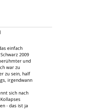
u
das einfach
i Schwarz 2009
 berühmter und
Ich war zu
r zu sein, half
ags, irgendwann
nnt sich nach
 Kollapses
n - das ist ja