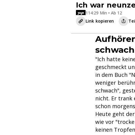
Ich war neunz
114:29 Min • Ab 12
Link kopieren
Te
Aufhören
schwach
"Ich hatte kei
geschmeckt und
in dem Buch "
weniger berühm
schwach", geste
nicht. Er tran
schon morgens
Heute geht der
wie vor "trocke
keinen Tropfen 