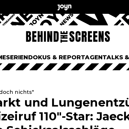
ME
SERIEN
DOKUS & REPORTAGEN
TALKS 
 doch nichts"
arkt und Lungenent
zeiruf 110"-Star: Jae