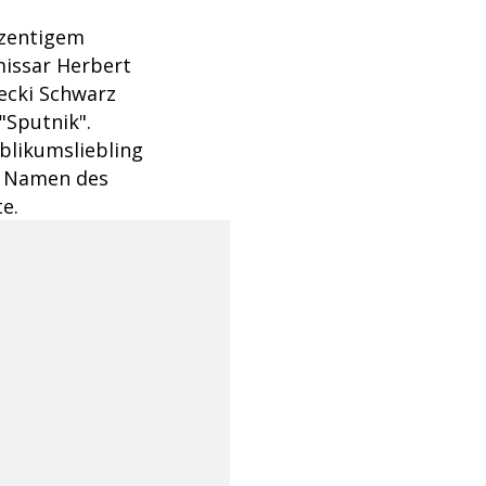
ozentigem
missar Herbert
aecki Schwarz
 "Sputnik".
blikumsliebling
Im Namen des
e.