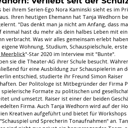
dhorn: Verliebt seit der Schulz
s bei ihrem Serien-Ego Nora Kaminski sieht es im Pr
 aus. Ihren heutigen Ehemann hat Tanja Wedhorn ber
elernt. "Das denkt man ja nicht am Anfang, dass m
f einmal hast du mehr als dein halbes Leben mit ei
 verbracht. Was wir alles gemeinsam erlebt haben
e eigene Wohnung, Studium, Schauspielschule, erste 
 Meerblick
"-Star 2020 im Interview mit "Bunte".
n sie die Theater-AG ihrer Schule besucht. Währen
ießend für eine Ausbildung zur Schauspielerin an d
erlin entschied, studierte ihr Freund Simon Raiser
haften. Der Politologe ist Mitbegründer der Firma Pl
 spielerische Formate zu politischen und gesellscha
tet und umsetzt. Raiser ist einer der beiden Geschä
siedelten Firma. Auch Tanja Wedhorn wird auf der 
eien Kreativen aufgeführt und bietet für Workshop
 "Schauspiel und Sprecherin Tonaufnahmen" an. Ta