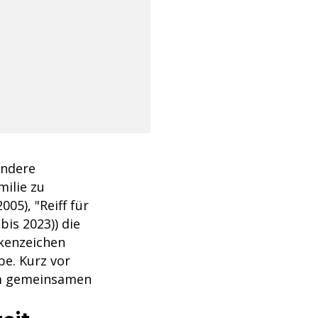
andere
milie zu
05), "Reiff für
bis 2023)) die
rkenzeichen
be. Kurz vor
om gemeinsamen