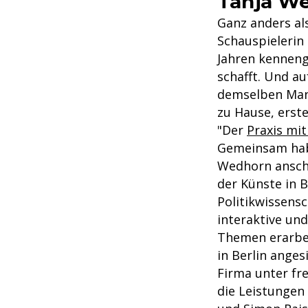
Tanja We
Ganz anders al
Schauspielerin
Jahren kenneng
schafft. Und au
demselben Mann
zu Hause, erst
"Der
Praxis mit
Gemeinsam habe
Wedhorn anschl
der Künste in B
Politikwissensc
interaktive und
Themen erarbei
in Berlin ange
Firma unter fr
die Leistungen