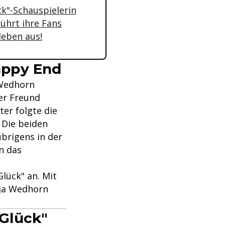
ck"-Schauspielerin
ührt ihre Fans
leben aus!
appy End
 Wedhorn
ger Freund
er folgte die
 Die beiden
brigens in der
n das
lück" an. Mit
nja Wedhorn
Glück"