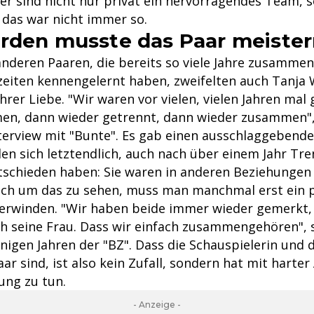
er sind nicht nur privat ein hervorragendes Team, 
 das war nicht immer so.
rden musste das Paar meiste
anderen Paaren, die bereits so viele Jahre zusammen
zeiten kennengelernt haben, zweifelten auch Tanja
ihrer Liebe. "Wir waren vor vielen, vielen Jahren mal
n, dann wieder getrennt, dann wieder zusammen", 
erview mit "Bunte". Es gab einen ausschlaggebende
en sich letztendlich, auch nach über einem Jahr Tr
tschieden haben: Sie waren in anderen Beziehungen 
och um das zu sehen, muss man manchmal erst ein 
erwinden. "Wir haben beide immer wieder gemerkt,
ch seine Frau. Dass wir einfach zusammengehören", 
igen Jahren der "BZ". Dass die Schauspielerin und d
aar sind, ist also kein Zufall, sondern hat mit harter
ung zu tun.
- Anzeige -