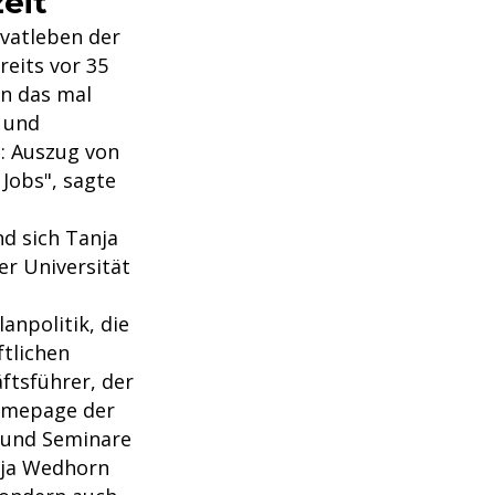
eit
ivatleben der
eits vor 35
an das mal
n und
: Auszug von
Jobs", sagte
d sich Tanja
er Universität
anpolitik, die
ftlichen
ftsführer, der
Homepage der
s und Seminare
nja Wedhorn