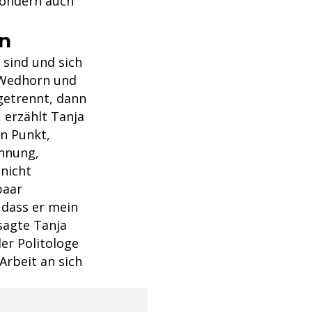
sondern auch
rn
 sind und sich
 Wedhorn und
 getrennt, dann
erzählt Tanja
n Punkt,
ennung,
nicht
paar
 dass er mein
sagte Tanja
er Politologe
 Arbeit an sich