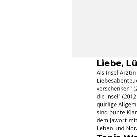
Liebe, L
Als Insel-Ärzt
Liebesabenteuer
verschenken" (2
die Insel" (201
quirlige Allge
sind bunte Kla
dem Jawort mi
Leben und Nora 