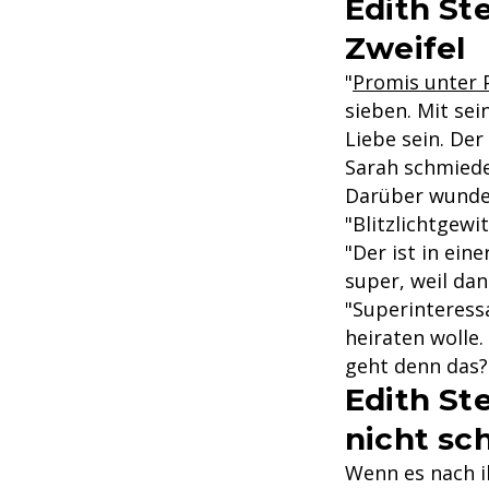
Edith Ste
Zweifel
"
Promis unter
sieben. Mit sei
Liebe sein. Der
Sarah schmiede
Darüber wunder
"Blitzlichtgewi
"Der ist in ein
super, weil dan
"Superinteressa
heiraten wolle.
geht denn das?"
Edith St
nicht sc
Wenn es nach ih