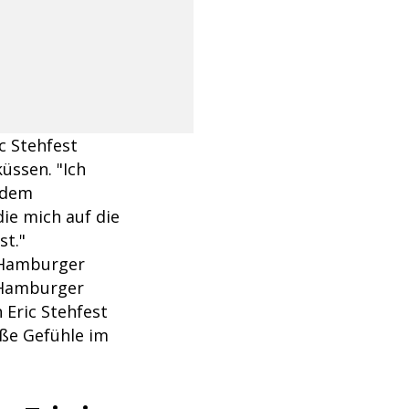
c Stehfest
üssen. "Ich
u dem
die mich auf die
st."
m Hamburger
 Hamburger
 Eric Stehfest
oße Gefühle im