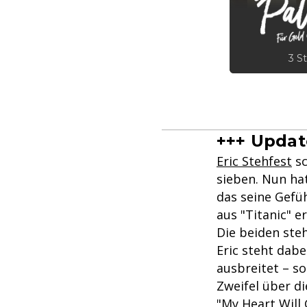
3 St
+++ Update
Eric Stehfest
sc
sieben. Nun ha
das seine Gefüh
aus "Titanic" er
Die beiden steh
Eric steht dabe
ausbreitet – s
Zweifel über d
"My Heart Will