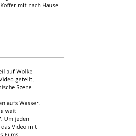
 Koffer mit nach Hause
il auf Wolke
Video geteilt,
nische Szene
en aufs Wasser.
me weit
". Um jeden
 das Video mit
es
Films
.