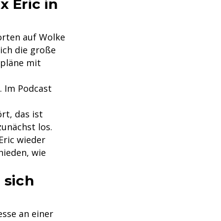
x Eric in
orten auf Wolke
lich die große
spläne mit
. Im Podcast
rt, das ist
zunächst los.
Eric wieder
hieden, wie
 sich
esse an einer