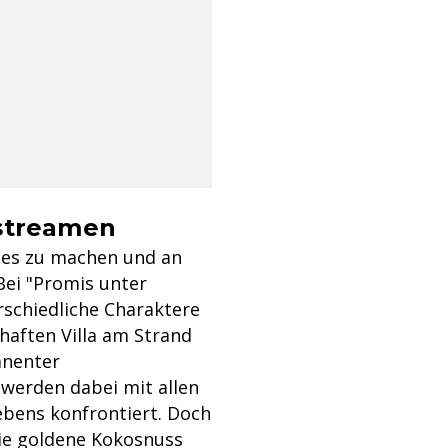
 streamen
alles zu machen und an
Bei "Promis unter
rschiedliche Charaktere
aften Villa am Strand
anenter
erden dabei mit allen
bens konfrontiert. Doch
ie goldene Kokosnuss