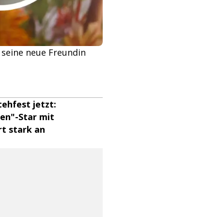
e seine neue Freundin
ehfest jetzt:
men"-Star mit
rt stark an