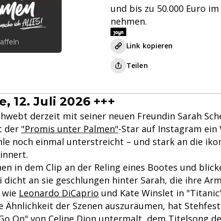
und bis zu 50.000 Euro im
nehmen.
affeln
Link kopieren
Teilen
, 12. Juli 2026 +++
hwebt derzeit mit seiner neuen Freundin Sarah Sche
t der
"Promis unter Palmen"
-Star auf Instagram ein 
le noch einmal unterstreicht – und stark an die iko
innert.
en in dem Clip an der Reling eines Bootes und blick
i dicht an sie geschlungen hinter Sarah, die ihre Ar
o wie
Leonardo DiCaprio
und Kate Winslet in "Titanic
ie Ähnlichkeit der Szenen auszuräumen, hat Stehfest
 Go On" von Celine Dion untermalt, dem Titelsong d