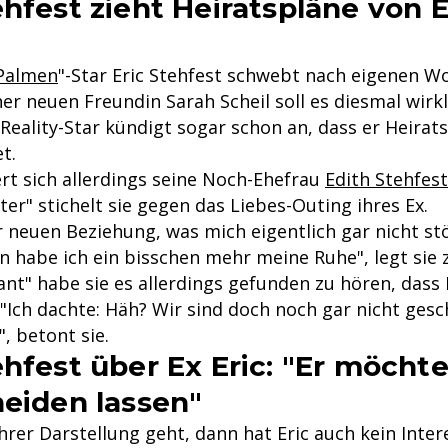
hfest zieht Heiratspläne von E
 Palmen
"-Star Eric Stehfest schwebt nach eigenen W
ner neuen Freundin Sarah Scheil soll es diesmal wirk
 Reality-Star kündigt sogar schon an, dass er Heirat
t.
t sich allerdings seine Noch-Ehefrau
Edith Stehfest
tter" stichelt sie gegen das Liebes-Outing ihres Ex.
er neuen Beziehung, was mich eigentlich gar nicht stö
n habe ich ein bisschen mehr meine Ruhe", legt sie 
nt" habe sie es allerdings gefunden zu hören, dass 
 "Ich dachte: Häh? Wir sind doch noch gar nicht gesc
, betont sie.
ehfest über Ex Eric: "Er möchte
heiden lassen"
rer Darstellung geht, dann hat Eric auch kein Inter