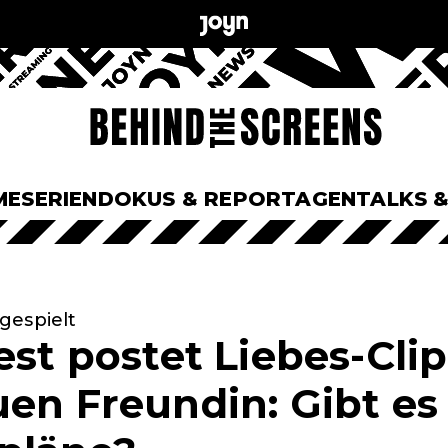
ME
SERIEN
DOKUS & REPORTAGEN
TALKS 
gespielt
est postet Liebes-Cli
uen Freundin: Gibt es