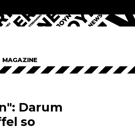
& MAGAZINE
en": Darum
fel so