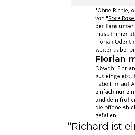
"Ohne Richie, 
von "
Rote Rose
der Fans unter 
muss immer übe
Florian Odentha
weiter dabei bi
Florian 
Obwohl Florian
gut eingelebt,
habe ihm auf An
einfach nur ein
und dem frühen
die offene Able
gefallen.
Richard ist e