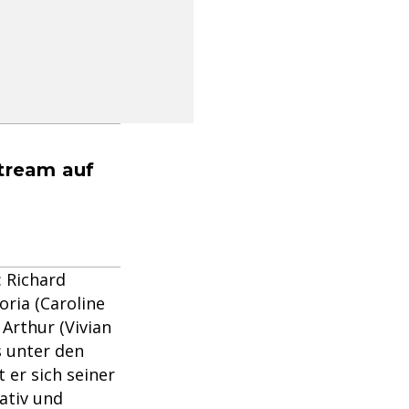
stream auf
: Richard
oria (Caroline
 Arthur (Vivian
s unter den
 er sich seiner
ativ und