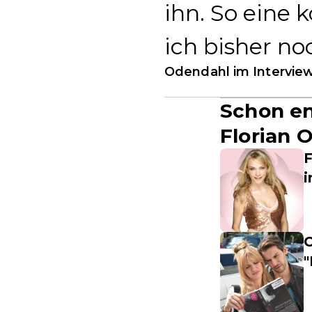
ihn. So eine
ich bisher no
Odendahl im Intervie
Schon en
Florian 
F
i
O
"