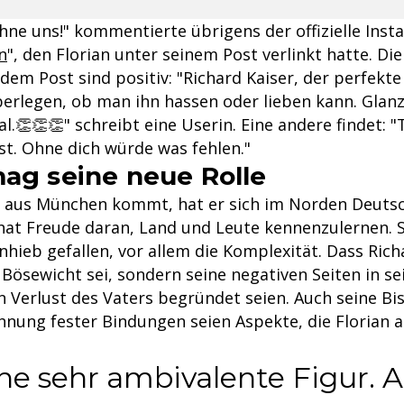
ohne uns!" kommentierte übrigens der offizielle Ins
n
", den Florian unter seinem Post verlinkt hatte. Di
dem Post sind positiv: "Richard Kaiser, der perfekte
rlegen, ob man ihn hassen oder lieben kann. Glanz
l.👏👏👏" schreibt eine Userin. Eine andere findet: "
st. Ohne dich würde was fehlen."
mag seine neue Rolle
 aus München kommt, hat er sich im Norden Deuts
 hat Freude daran, Land und Leute kennenzulernen. S
hieb gefallen, vor allem die Komplexität. Dass Rich
 Bösewicht sei, sondern seine negativen Seiten in se
 Verlust des Vaters begründet seien. Auch seine Bis
hnung fester Bindungen seien Aspekte, die Florian a
ine sehr ambivalente Figur. 