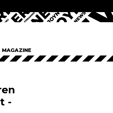
& MAGAZINE
ren
t -