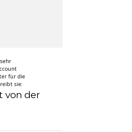
 sehr
Account
er für die
eibt sie:
t von der