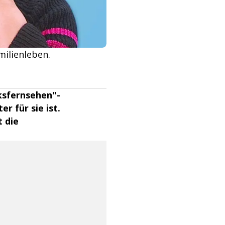
milienleben.
cksfernsehen"-
r für sie ist.
 die