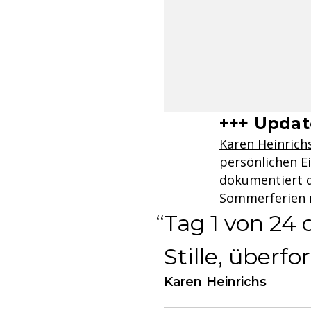
+++ Update
Karen Heinrich
persönlichen Ei
dokumentiert d
Sommerferien mi
Tag 1 von 24
Stille, überf
Karen Heinrichs