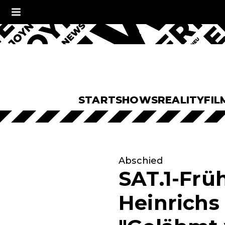
START
SHOWS
REALITY
FIL
Abschied
SAT.1-Frü
Heinrichs 