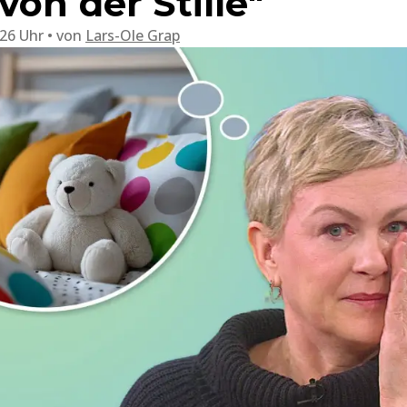
on der Stille"
:26 Uhr
von
Lars-Ole Grap