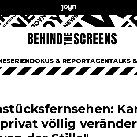
ME
SERIEN
DOKUS & REPORTAGEN
TALKS 
hstücksfernsehen: Ka
privat völlig veränder