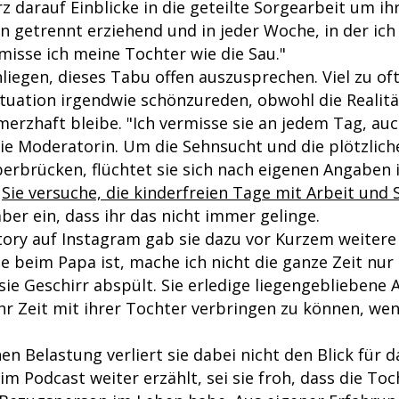
z darauf Einblicke in die geteilte Sorgearbeit um ihr
in getrennt erziehend und in jeder Woche, in der ic
misse ich meine Tochter wie die Sau."
Anliegen, dieses Tabu offen auszusprechen. Viel zu of
ituation irgendwie schönzureden, obwohl die Realitä
erzhaft bleibe. "Ich vermisse sie an jedem Tag, auc
die Moderatorin. Um die Sehnsucht und die plötzliche 
rbrücken, flüchtet sie sich nach eigenen Angaben 
.
Sie versuche, die kinderfreien Tage mit Arbeit und 
ber ein, dass ihr das nicht immer gelinge.
tory auf Instagram gab sie dazu vor Kurzem weitere 
e beim Papa ist, mache ich nicht die ganze Zeit nur 
sie Geschirr abspült. Sie erledige liegengebliebene
 Zeit mit ihrer Tochter verbringen zu können, wen
en Belastung verliert sie dabei nicht den Blick für 
 im Podcast weiter erzählt, sei sie froh, dass die Toc