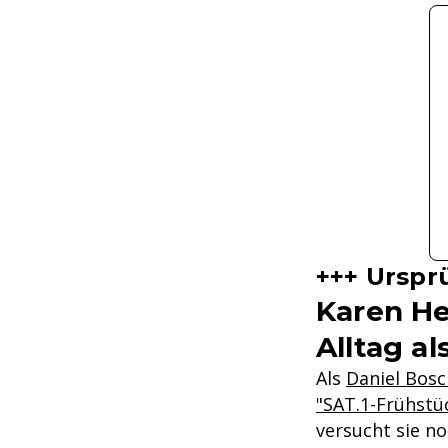
+++ Urspr
Karen He
Alltag a
Als
Daniel Bos
"SAT.1-Frühstü
versucht sie n