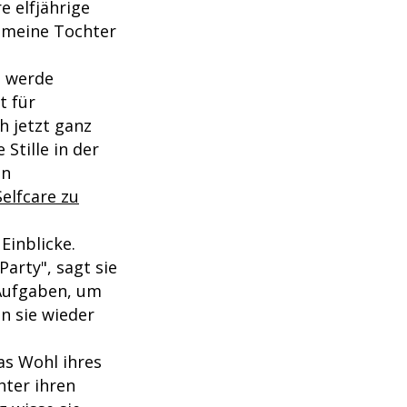
e elfjährige
h meine Tochter
t werde
t für
h jetzt ganz
Stille in der
in
Selfcare zu
Einblicke.
Party", sagt sie
 Aufgaben, um
n sie wieder
das Wohl ihres
hter ihren