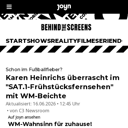
START
SHOWS
REALITY
FILME
SERIEN
DO
Schon im Fußballfieber?
Karen Heinrichs überrascht im
"SAT.1-Frühstücksfernsehen"
mit WM-Beichte
Aktualisiert:
16.06.2026 • 12:45 Uhr
von
C3 Newsroom
Auf Joyn ansehen
WM-Wahnsinn für zuhause!