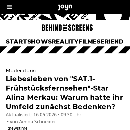
START
SHOWS
REALITY
FILME
SERIEN
DO
Moderatorin
Liebesleben von "SAT.1-
Frühstücksfernsehen"-Star
Alina Merkau: Warum hatte ihr
Umfeld zunächst Bedenken?
Aktualisiert:
16.06.2026 • 09:30 Uhr
von
Aenna Schneider
:newstime