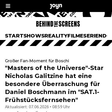
START
SHOWS
REALITY
FILME
SERIEN
DO
Großer Fan-Moment für Boschi
"Masters of the Universe"-Star
Nicholas Galitzine hat eine
besondere Überraschung für
Daniel Boschmann im "SAT.1-
Frühstücksfernsehen"
Aktualisiert:
07.06.2026 • 08:59 Uhr