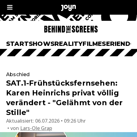
START
SHOWS
REALITY
FILME
SERIEN
DO
Abschied
SAT.1-Frühstücksfernsehen:
Karen Heinrichs privat völlig
verändert - "Gelähmt von der
Stille"
Aktualisiert:
06.07.2026 • 09:26 Uhr
von
Lars-Ole Grap