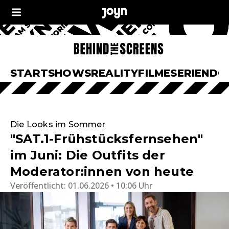
START
SHOWS
REALITY
FILME
SERIEN
DO
Die Looks im Sommer
"SAT.1-Frühstücksfernsehen"
im Juni: Die Outfits der
Moderator:innen von heute
Veröffentlicht:
01.06.2026 • 10:06 Uhr