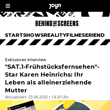
START
SHOWS
REALITY
FILME
SERIEN
DO
Exklusives Interview
"SAT.1‑Frühstücksfernsehen"-
Star Karen Heinrichs: Ihr
Leben als alleinerziehende
Mutter
Aktualisiert:
23.06.2025 • 14:30 Uhr