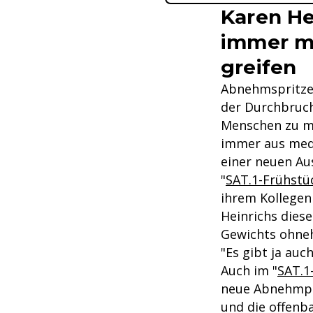
Karen He
immer m
greifen
Abnehmspritzen
der Durchbruch
Menschen zu me
immer aus medi
einer neuen Au
"
SAT.1-Frühstü
ihrem Kollege
Heinrichs dies
Gewichts ohneh
"Es gibt ja auc
Auch im "
SAT.1
neue Abnehmpil
und die offenb