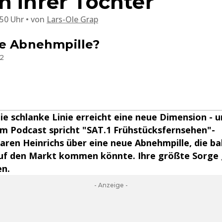
n ihrer Tochter
:50 Uhr
von
Lars-Ole Grap
ie Abnehmpille?
12
e schlanke Linie erreicht eine neue Dimension - u
rem Podcast spricht "SAT.1 Frühstücksfernsehen"-
ren Heinrichs über eine neue Abnehmpille, die bal
uf den Markt kommen könnte. Ihre größte Sorge g
n.
- Anzeige -