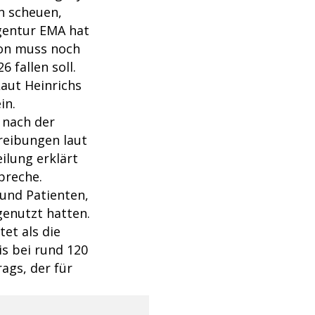
en scheuen,
agentur EMA hat
ion muss noch
 fallen soll.
Laut Heinrichs
in.
z nach der
reibungen laut
ilung erklärt
preche.
und Patienten,
genutzt hatten.
et als die
is bei rund 120
ags, der für