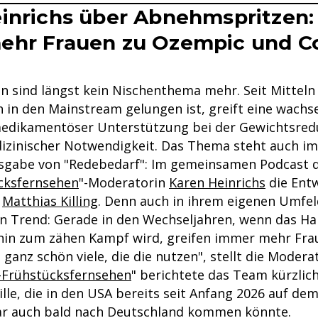
inrichs über Abnehmspritzen
ehr Frauen zu Ozempic und Co
 sind längst kein Nischenthema mehr. Seit Mittel
 in den Mainstream gelungen ist, greift eine wachs
dikamentöser Unterstützung bei der Gewichtsredu
zinischer Notwendigkeit. Das Thema steht auch im
sgabe von "Redebedarf": Im gemeinsamen Podcast di
cksfernsehen
"-Moderatorin
Karen Heinrichs
die Ent
n
Matthias Killing
. Denn auch in ihrem eigenen Umfe
en Trend: Gerade in den Wechseljahren, wenn das Ha
in zum zähen Kampf wird, greifen immer mehr Frau
h ganz schön viele, die die nutzen", stellt die Moderat
-Frühstücksfernsehen
" berichtete das Team kürzlic
le, die in den USA bereits seit Anfang 2026 auf dem
ar auch bald nach Deutschland kommen könnte.