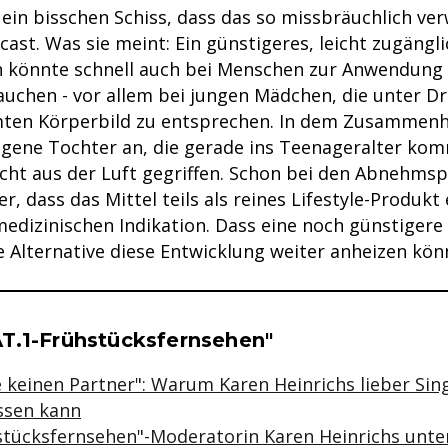
 ein bisschen Schiss, dass das so missbräuchlich ve
cast. Was sie meint: Ein günstigeres, leicht zugängli
könnte schnell auch bei Menschen zur Anwendung
rauchen - vor allem bei jungen Mädchen, die unter D
en Körperbild zu entsprechen. In dem Zusammenha
eigene Tochter an, die gerade ins Teenageralter kom
icht aus der Luft gegriffen. Schon bei den Abnehmsp
r, dass das Mittel teils als reines Lifestyle-Produkt
medizinischen Indikation. Dass eine noch günstigere
Alternative diese Entwicklung weiter anheizen könnt
se & Informationen zum Inhalt
T.1-Frühstücksfernsehen"
 keinen Partner": Warum Karen Heinrichs lieber Sing
assen kann
stücksfernsehen"-Moderatorin Karen Heinrichs unter