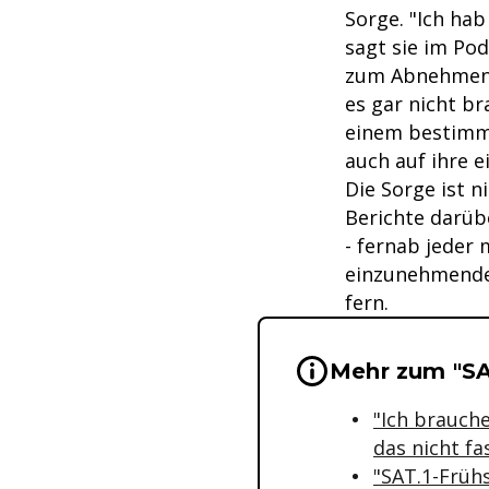
Sorge. "Ich hab
sagt sie im Pod
zum Abnehmen 
es gar nicht b
einem bestimmt
auch auf ihre 
Die Sorge ist n
Berichte darübe
- fernab jeder 
einzunehmende 
fern.
Wichtige Hinwei
Mehr zum "SA
"Ich brauche
das nicht f
"SAT.1-Früh