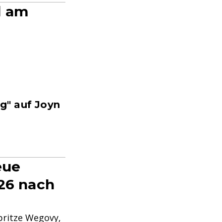
d am
g" auf Joyn
eue
026 nach
pritze Wegovy,