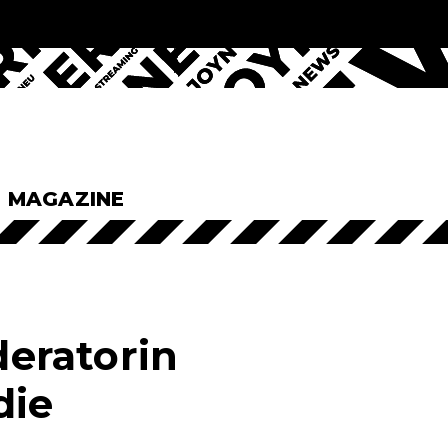
& MAGAZINE
eratorin
die