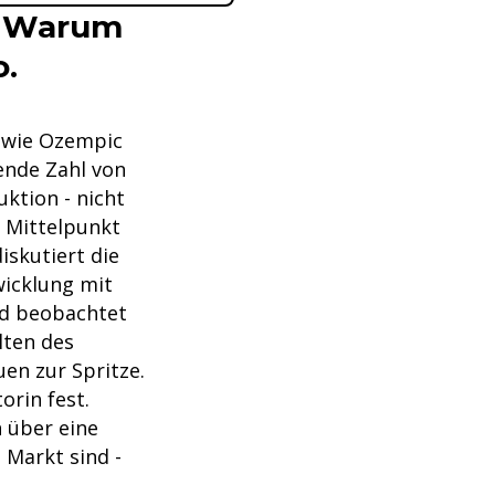
: Warum
.
n wie Ozempic
ende Zahl von
ktion - nicht
 Mittelpunkt
skutiert die
wicklung mit
ld beobachtet
lten des
en zur Spritze.
orin fest.
h über eine
 Markt sind -