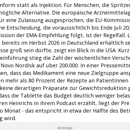
nform statt als Injektion. Für Menschen, die Spritz
mögliche Alternative. Die europäische Arzneimittel
für eine Zulassung ausgesprochen, die EU-Kommiss
e Entscheidung, die voraussichtlich bis Ende Juli 2026
ssion der EMA-Empfehlung folgt, ist der Regelfall. 
e bereits im Herbst 2026 in Deutschland erhältlich se
sse groß sein dürfte, zeigt ein Blick in die USA: Kur
einführung stieg die Zahl der wöchentlichen Versch
Novo Nordisk auf über 200.000. In einer Pressemitte
n, dass das Medikament eine neue Zielgruppe ans
 mehr als 80 Prozent der Rezepte an Patientinnen 
 keine derartigen Präparate zur Gewichtsreduktion 
ass die Tablette das Budget deutlich weniger belast
ren Heinrichs in ihrem Podcast erzählt, liegt der Pre
o Monat - das entspricht in etwa der Hälfte des Betr
ig wird.
- Anzeige -