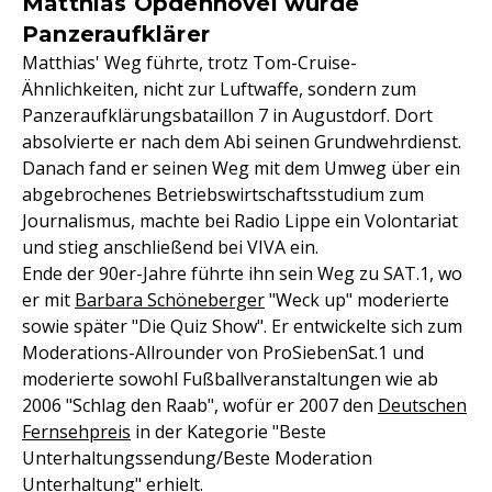
Matthias Opdenhövel wurde
Panzeraufklärer
Matthias' Weg führte, trotz Tom-Cruise-
Ähnlichkeiten, nicht zur Luftwaffe, sondern zum
Panzeraufklärungsbataillon 7 in Augustdorf. Dort
absolvierte er nach dem Abi seinen Grundwehrdienst.
Danach fand er seinen Weg mit dem Umweg über ein
abgebrochenes Betriebswirtschaftsstudium zum
Journalismus, machte bei Radio Lippe ein Volontariat
und stieg anschließend bei VIVA ein.
Ende der 90er-Jahre führte ihn sein Weg zu SAT.1, wo
er mit
Barbara Schöneberger
"Weck up" moderierte
sowie später "Die Quiz Show". Er entwickelte sich zum
Moderations-Allrounder von ProSiebenSat.1 und
moderierte sowohl Fußballveranstaltungen wie ab
2006 "Schlag den Raab", wofür er 2007 den
Deutschen
Fernsehpreis
in der Kategorie "Beste
Unterhaltungssendung/Beste Moderation
Unterhaltung" erhielt.