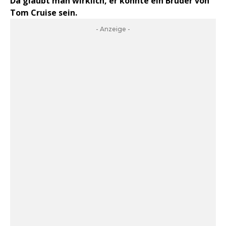
Da glaubt man wirklich, er könnte ein Bruder von
Tom Cruise sein.
- Anzeige -