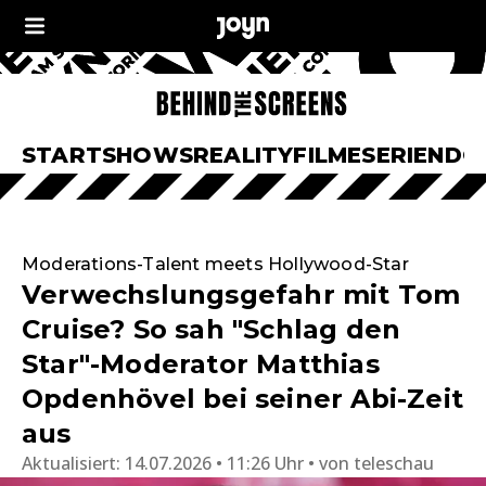
START
SHOWS
REALITY
FILME
SERIEN
DO
Moderations-Talent meets Hollywood-Star
Verwechslungsgefahr mit Tom
Cruise? So sah "Schlag den
Star"-Moderator Matthias
Opdenhövel bei seiner Abi-Zeit
aus
Aktualisiert:
14.07.2026 • 11:26 Uhr
von
teleschau