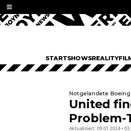
START
SHOWS
REALITY
FIL
Notgelandete Boeing
United fi
Problem-T
Aktualisiert:
09.01.2024 • 03