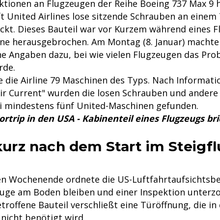
tionen an Flugzeugen der Reihe Boeing 737 Max 9 h
t United Airlines lose sitzende Schrauben an einem 
kt. Dieses Bauteil war vor Kurzem während eines F
ne herausgebrochen. Am Montag (8. Januar) machte 
ne Angaben dazu, bei wie vielen Flugzeugen das Pro
rde.
 die Airline 79 Maschinen des Typs. Nach Informati
ir Current" wurden die losen Schrauben und ander
i mindestens fünf United-Maschinen gefunden.
ortrip in den USA - Kabinenteil eines Flugzeugs b
 kurz nach dem Start im Steigf
n Wochenende ordnete die US-Luftfahrtaufsichtsbe
euge am Boden bleiben und einer Inspektion unter
roffene Bauteil verschließt eine Türöffnung, die in 
nicht benötigt wird.