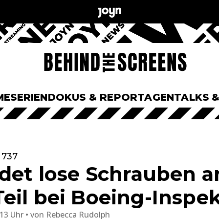
ME
SERIEN
DOKUS & REPORTAGEN
TALKS 
 737
ndet lose Schrauben a
eil bei Boeing-Inspe
:13 Uhr
von
Rebecca Rudolph