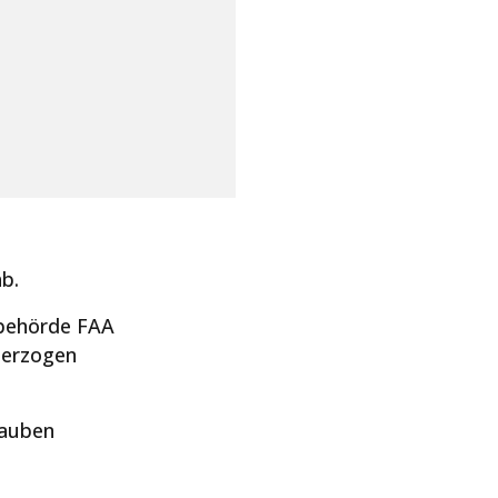
ab.
behörde FAA
terzogen
rauben