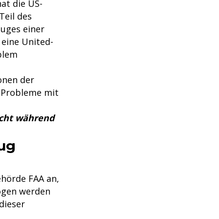
at die US-
Teil des
luges einer
eine United-
blem
onen der
e Probleme mit
richt während
lug
hörde FAA an,
zogen werden
dieser