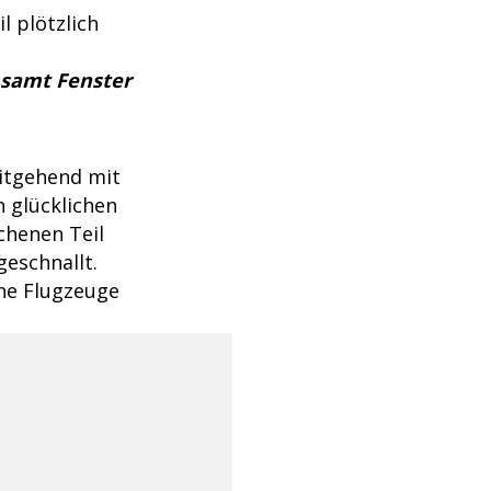
l plötzlich
 samt Fenster
eitgehend mit
h glücklichen
chenen Teil
eschnallt.
ine Flugzeuge