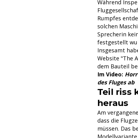
Während Inspek
Fluggesellschaf
Rumpfes entdec
solchen Maschi
Sprecherin kei
festgestellt wu
Insgesamt habe
Website "The A
dem Bauteil be
Im Video:
Horr
des Fluges ab
Teil riss
heraus
Am vergangene
dass die Flugz
müssen. Das bet
Modellvariante 