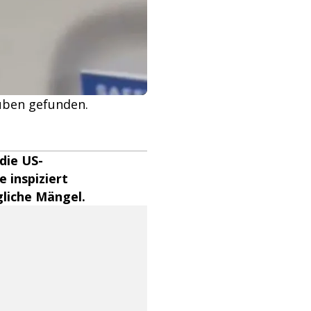
uben gefunden.
die US-
 inspiziert
gliche Mängel.