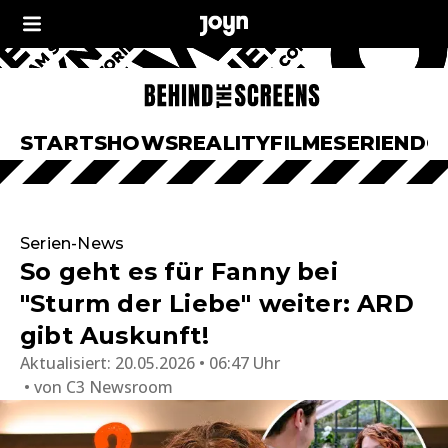
START
SHOWS
REALITY
FILME
SERIEN
DO
Serien-News
So geht es für Fanny bei
"Sturm der Liebe" weiter: ARD
gibt Auskunft!
Aktualisiert:
20.05.2026 • 06:47 Uhr
von
C3 Newsroom