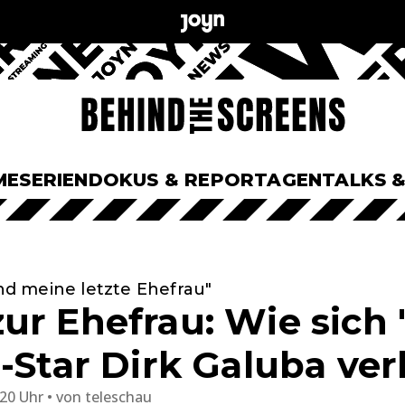
ME
SERIEN
DOKUS & REPORTAGEN
TALKS 
und meine letzte Ehefrau"
ur Ehefrau: Wie sich
-Star Dirk Galuba ver
:20 Uhr
von
teleschau