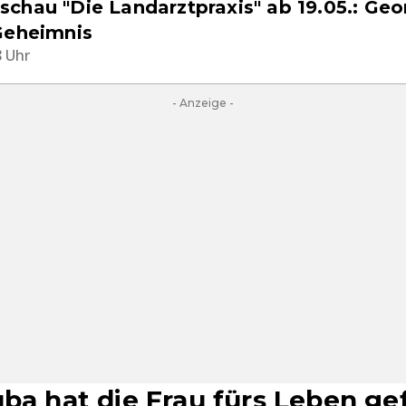
chau "Die Landarztpraxis" ab 19.05.: Geor
Geheimnis
8 Uhr
- Anzeige -
uba hat die Frau fürs Leben g