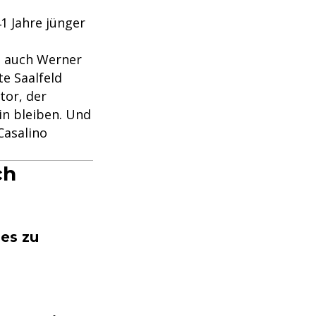
1 Jahre jünger
nn auch Werner
e Saalfeld
tor, der
ein bleiben. Und
Casalino
ch
 es zu