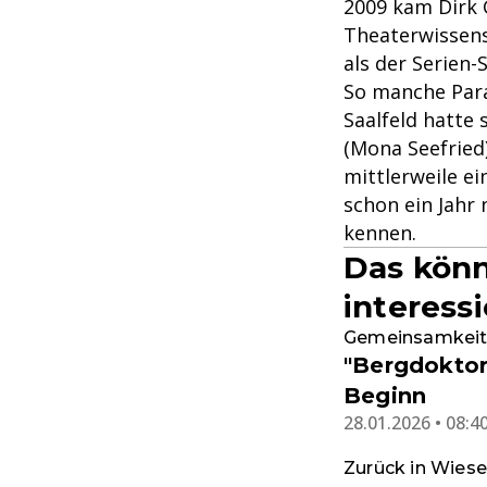
2009 kam Dirk 
Theaterwissens
als der Serien-
So manche Para
Saalfeld hatte
(Mona Seefried
mittlerweile ei
schon ein Jahr 
kennen.
Das könn
interess
Gemeinsamkeite
"Bergdoktor"
Beginn
28.01.2026 • 08:4
Zurück in Wies