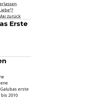
erlassen
.
iebe"?
Mai zurück
as Erste
en
he
sene
 Galubas erste
 bis 2010