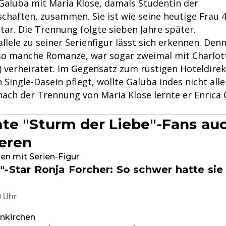
Galuba mit Maria Klose, damals Studentin der
chaften, zusammen. Sie ist wie seine heutige Frau 4
Star. Die Trennung folgte sieben Jahre später.
llele zu seiner Serienfigur lässt sich erkennen. De
 so manche Romanze, war sogar zweimal mit Charlott
) verheiratet. Im Gegensatz zum rüstigen Hoteldirek
n Single-Dasein pflegt, wollte Galuba indes nicht all
nach der Trennung von Maria Klose lernte er Enrica 
te "Sturm der Liebe"-Fans au
ieren
n mit Serien-Figur
-Star Ronja Forcher: So schwer hatte sie
0 Uhr
enkirchen