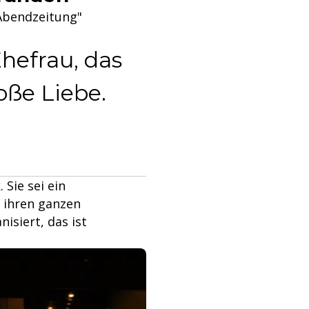
"Abendzeitung"
Ehefrau, das
oße Liebe.
Sie sei ein
 ihren ganzen
isiert, das ist