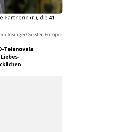
 Partnerin (r.), die 41
ara Insinger/Geisler-Fotopre
RD-Telenovela
 Liebes-
ücklichen