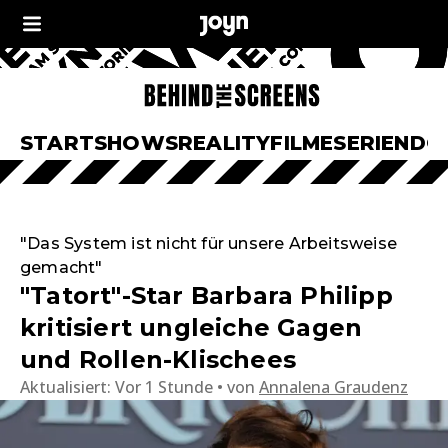
START
SHOWS
REALITY
FILME
SERIEN
DO
"Das System ist nicht für unsere Arbeitsweise
gemacht"
"Tatort"-Star Barbara Philipp
kritisiert ungleiche Gagen
und Rollen-Klischees
Aktualisiert:
Vor 1 Stunde
von
Annalena Graudenz