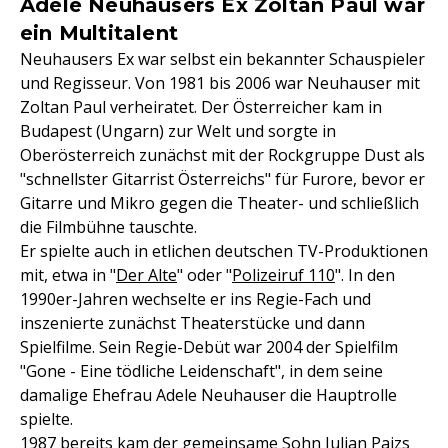
Adele Neuhausers Ex Zoltan Paul war
ein Multitalent
Neuhausers Ex war selbst ein bekannter Schauspieler
und Regisseur. Von 1981 bis 2006 war Neuhauser mit
Zoltan Paul verheiratet. Der Österreicher kam in
Budapest (Ungarn) zur Welt und sorgte in
Oberösterreich zunächst mit der Rockgruppe Dust als
"schnellster Gitarrist Österreichs" für Furore, bevor er
Gitarre und Mikro gegen die Theater- und schließlich
die Filmbühne tauschte.
Er spielte auch in etlichen deutschen TV-Produktionen
mit, etwa in "
Der Alte
" oder "
Polizeiruf 110
". In den
1990er-Jahren wechselte er ins Regie-Fach und
inszenierte zunächst Theaterstücke und dann
Spielfilme. Sein Regie-Debüt war 2004 der Spielfilm
"Gone - Eine tödliche Leidenschaft", in dem seine
damalige Ehefrau Adele Neuhauser die Hauptrolle
spielte.
1987 bereits kam der gemeinsame Sohn Julian Pajzs