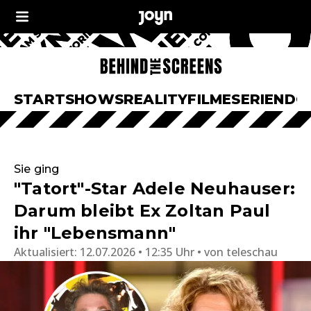
START
SHOWS
REALITY
FILME
SERIEN
DO
Sie ging
"Tatort"-Star Adele Neuhauser:
Darum bleibt Ex Zoltan Paul
ihr "Lebensmann"
Aktualisiert:
12.07.2026 • 12:35 Uhr
von
teleschau