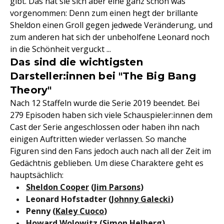
gibt. Das hat sie sich aber eine ganz schön was
vorgenommen: Denn zum einen hegt der brillante
Sheldon einen Groll gegen jedwede Veränderung, und
zum anderen hat sich der unbeholfene Leonard noch
in die Schönheit verguckt ...
Das sind die wichtigsten
Darsteller:innen bei "The Big Bang
Theory"
Nach 12 Staffeln wurde die Serie 2019 beendet. Bei
279 Episoden haben sich viele Schauspieler:innen dem
Cast der Serie angeschlossen oder haben ihn nach
einigen Auftritten wieder verlassen. So manche
Figuren sind den Fans jedoch auch nach all der Zeit im
Gedächtnis geblieben. Um diese Charaktere geht es
hauptsächlich:
Sheldon Cooper
(
Jim Parsons
)
Leonard Hofstadter (
Johnny Galecki
)
Penny (
Kaley Cuoco
)
Howard Wolowitz (Simon Helberg)