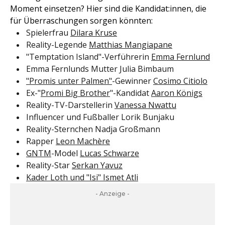
Moment einsetzen? Hier sind die Kandidat:innen, die
für Überraschungen sorgen könnten:
Spielerfrau
Dilara Kruse
Reality-Legende
Matthias Mangiapane
"Temptation Island"-Verführerin
Emma Fernlund
Emma Fernlunds Mutter Julia Bimbaum
"Promis unter Palmen"
-Gewinner
Cosimo Citiolo
Ex-"
Promi Big Brother
"-Kandidat
Aaron Königs
Reality-TV-Darstellerin
Vanessa Nwattu
Influencer und Fußballer Lorik Bunjaku
Reality-Sternchen Nadja Großmann
Rapper
Leon Machère
GNTM
-Model
Lucas Schwarze
Reality-Star
Serkan Yavuz
Kader Loth und "Isi" Ismet Atli
- Anzeige -