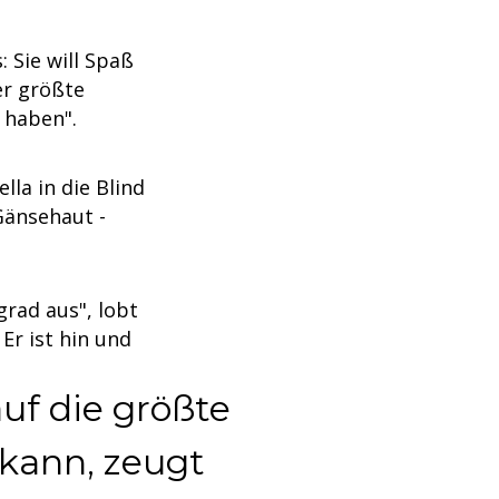
: Sie will Spaß
er größte
 haben".
lla in die Blind
Gänsehaut -
grad aus", lobt
Er ist hin und
uf die größte
 kann, zeugt