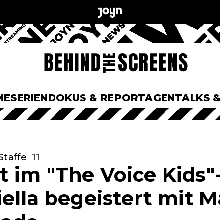
ME
SERIEN
DOKUS & REPORTAGEN
TALKS 
taffel 11
 im "The Voice Kids"-
ella begeistert mit M