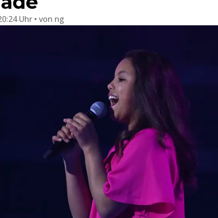
lade
20:24 Uhr
von
ng