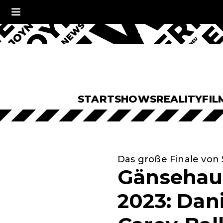
START
SHOWS
REALITY
FIL
Das große Finale von S
Gänsehaut
2023: Dani