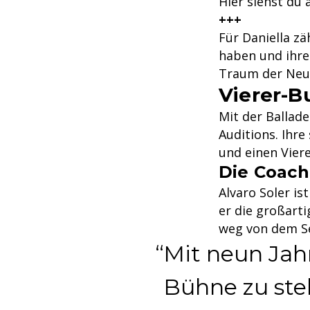
Hier siehst du a
+++
Für Daniella zä
haben und ihre 
Traum der Neun
Vierer-B
Mit der Ballade
Auditions. Ihr
und einen Viere
Die Coach
Alvaro Soler is
er die großarti
weg von dem Se
Mit neun Jah
Bühne zu stel