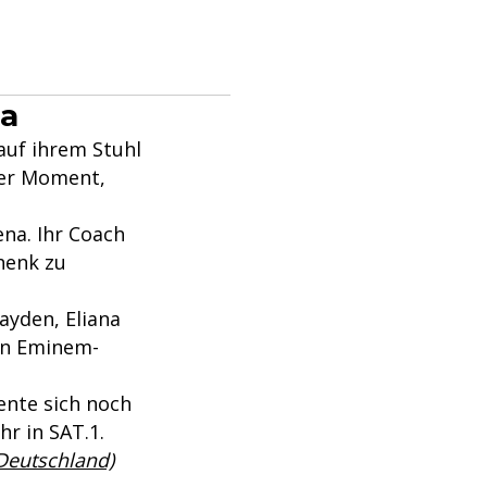
na
auf ihrem Stuhl
ßer Moment,
na. Ihr Coach
henk zu
ayden, Eliana
en Eminem-
ente sich noch
r in SAT.1.
 Deutschland)