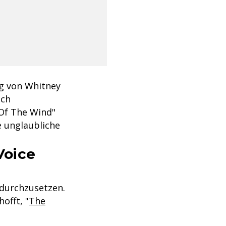
ng von Whitney
ich
 Of The Wind"
e unglaubliche
Voice
n durchzusetzen.
offt, "
The