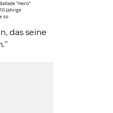
Ballade "Hero"
10-Jährige
e so
n, das seine
n.