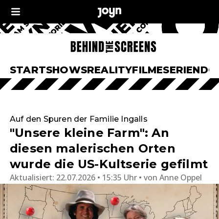
START
SHOWS
REALITY
FILME
SERIEN
DO
Auf den Spuren der Familie Ingalls
"Unsere kleine Farm": An
diesen malerischen Orten
wurde die US-Kultserie gefilmt
Aktualisiert:
22.07.2026 • 15:35 Uhr
von
Anne Oppel