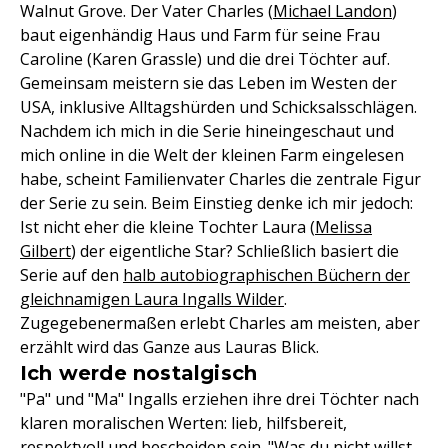
Walnut Grove. Der Vater Charles (
Michael Landon
)
baut eigenhändig Haus und Farm für seine Frau
Caroline (Karen Grassle) und die drei Töchter auf.
Gemeinsam meistern sie das Leben im Westen der
USA, inklusive Alltagshürden und Schicksalsschlägen.
Nachdem ich mich in die Serie hineingeschaut und
mich online in die Welt der kleinen Farm eingelesen
habe, scheint Familienvater Charles die zentrale Figur
der Serie zu sein. Beim Einstieg denke ich mir jedoch:
Ist nicht eher die kleine Tochter Laura (
Melissa
Gilbert
) der eigentliche Star? Schließlich basiert die
Serie auf den
halb autobiographischen Büchern der
gleichnamigen Laura Ingalls Wilder
.
Zugegebenermaßen erlebt Charles am meisten, aber
erzählt wird das Ganze aus Lauras Blick.
Ich werde nostalgisch
"Pa" und "Ma" Ingalls erziehen ihre drei Töchter nach
klaren moralischen Werten: lieb, hilfsbereit,
respektvoll und bescheiden sein. "Was du nicht willst,