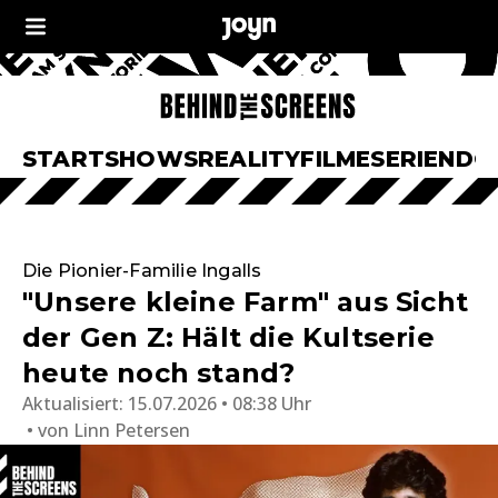
START
SHOWS
REALITY
FILME
SERIEN
DO
Die Pionier-Familie Ingalls
"Unsere kleine Farm" aus Sicht
der Gen Z: Hält die Kultserie
heute noch stand?
Aktualisiert:
15.07.2026 • 08:38 Uhr
von
Linn Petersen