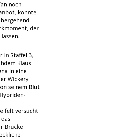
fan noch
 anbot, konnte
rübergehend
hockmoment, der
lassen.
in Staffel 3,
achdem Klaus
na in eine
der Wickery
von seinem Blut
 Hybriden-
eifelt versucht
 das
er Brücke
eckliche