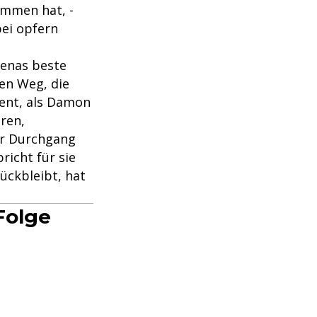
ommen hat, -
bei opfern
Elenas beste
en Weg, die
ent, als Damon
ren,
er Durchgang
richt für sie
ückbleibt, hat
Folge