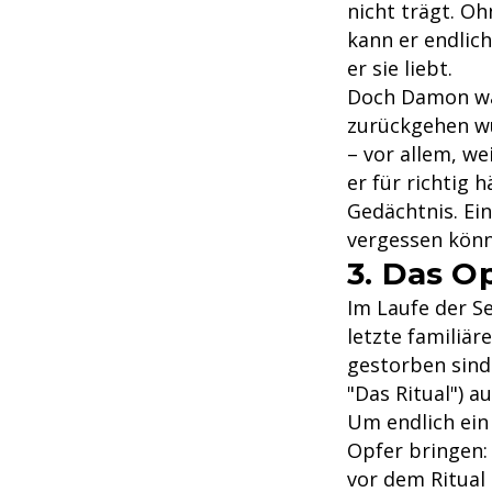
nicht trägt. O
kann er endlich
er sie liebt.
Doch Damon wär
zurückgehen wü
– vor allem, we
er für richtig 
Gedächtnis. Ein
vergessen könn
3. Das Op
Im Laufe der S
letzte familiä
gestorben sind.
"Das Ritual") a
Um endlich ein
Opfer bringen:
vor dem Ritual 