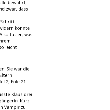
olle bewahrt,
und zwar, dass
Schritt
rwidern könnte
Also tut er, was
ihrem
so leicht
n. Sie war die
Eltern
l 2, Fole 21
sste Klaus drei
gängerin. Kurz
en Vampir zu