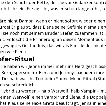
hne den Schutz der Kette, der sie vor Gedankenkontr
 ehrlich sein. Er sagt ihr, was er schon lange fühlt, 
e nicht Damon, wenn er nicht sofort wieder einen 
rde! Er glaubt, dass Elena seine Gefühle niemals e
il sie noch mit seinem Bruder Stefan zusammen ist. 
hält. Er löscht die Erinnerung an diesen Moment aus 
 gewagtes Geständnis, das wir als Fans leider nicht 
en wie Elena.
fer-Ritual
erie haben wir Jenna immer mehr ins Herz geschlosse
re Bezugsperson für Elena und Jeremy, nachdem ihre 
 Deshalb war ihr Tod beim Sonne-Mond-Ritual (Staffe
uch so schrecklich.
 Hybrid zu werden – halb Werwolf, halb Vampir – mu
 einen Werwolf, einen Vampir und Elena, die Doppel
hat Klaus seine Hexe Greta beauftragt, Jenna in ein