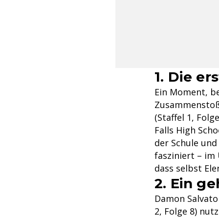
1. Die e
Ein Moment, be
Zusammenstoß a
(Staffel 1, Fol
Falls High Scho
der Schule und 
fasziniert – im
dass selbst El
2. Ein g
Damon Salvatore
2, Folge 8) nut