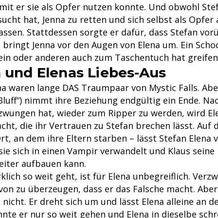
mit er sie als Opfer nutzen konnte. Und obwohl Ste
sucht hat, Jenna zu retten und sich selbst als Opfer
lassen. Stattdessen sorgte er dafür, dass Stefan vo
d bringt Jenna vor den Augen von Elena um. Ein Sc
in oder anderen auch zum Taschentuch hat greifen 
n und Elenas Liebes-Aus
a waren lange DAS Traumpaar von Mystic Falls. Aber 
 Bluff“) nimmt ihre Beziehung endgültig ein Ende. N
zwungen hat, wieder zum Ripper zu werden, wird Ele
cht, die ihr Vertrauen zu Stefan brechen lässt. Auf 
t, an dem ihre Eltern starben – lässt Stefan Elena 
sie sich in einen Vampir verwandelt und Klaus seine
weiter aufbauen kann.
klich so weit geht, ist für Elena unbegreiflich. Verzw
avon zu überzeugen, dass er das Falsche macht. Aber
n nicht. Er dreht sich um und lässt Elena alleine an d
nte er nur so weit gehen und Elena in dieselbe schr