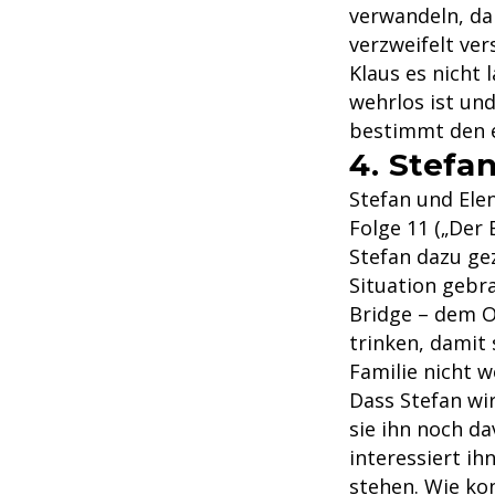
verwandeln, da
verzweifelt ver
Klaus es nicht 
wehrlos ist un
bestimmt den e
4. Stefa
Stefan und Elen
Folge 11 („Der
Stefan dazu ge
Situation gebra
Bridge – dem Or
trinken, damit 
Familie nicht 
Dass Stefan wir
sie ihn noch d
interessiert ih
stehen. Wie kon