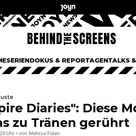
ME
SERIEN
DOKUS & REPORTAGEN
TALKS 
luste
ire Diaries": Diese 
s zu Tränen gerührt
:29 Uhr
von
Melissa Fidan