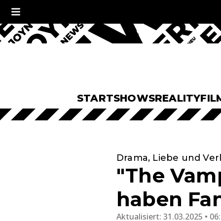
START
SHOWS
REALITY
FIL
Drama, Liebe und Ver
"The Vamp
haben Fan
Aktualisiert:
31.03.2025 • 06