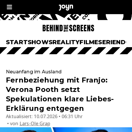
START
SHOWS
REALITY
FILME
SERIEN
DO
Neuanfang im Ausland
Fernbeziehung mit Franjo:
Verona Pooth setzt
Spekulationen klare Liebes-
Erklärung entgegen
Aktualisiert:
10.07.2026 • 06:31 Uhr
von
Lars-Ole Grap