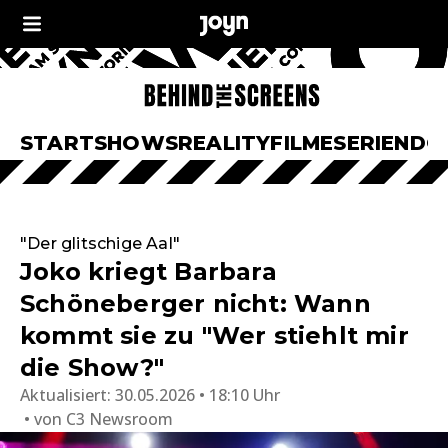
START
SHOWS
REALITY
FILME
SERIEN
DO
"Der glitschige Aal"
Joko kriegt Barbara
Schöneberger nicht: Wann
kommt sie zu "Wer stiehlt mir
die Show?"
Aktualisiert:
30.05.2026 • 18:10 Uhr
von
C3 Newsroom