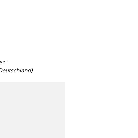
t
en"
 Deutschland)