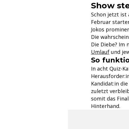
Show st
Schon jetzt ist
Februar starte
Jokos prominen
Die wahrschein
Die Diebe? Im 
Umlauf
und jew
So funktio
In acht Quiz-Ka
Herausforder:i
Kandidat:in die
zuletzt verblei
somit das Final
Hinterhand.