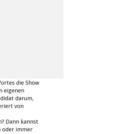
Wortes die Show
en eigenen
ndidat darum,
riert von
en? Dann kannst
n oder immer