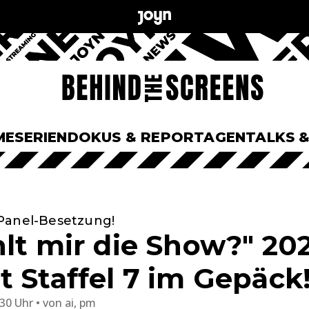
ME
SERIEN
DOKUS & REPORTAGEN
TALKS 
Panel-Besetzung!
hlt mir die Show?" 20
t Staffel 7 im Gepäck
:30 Uhr
von
ai, pm