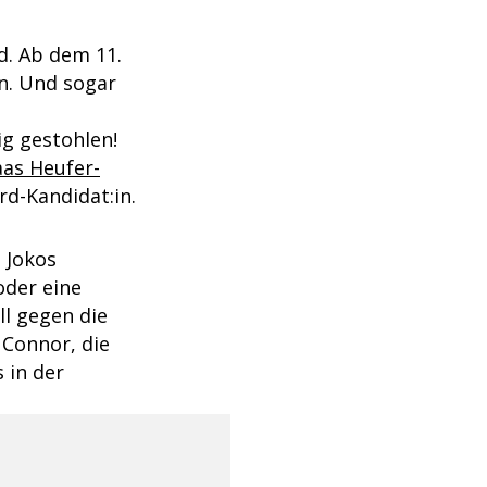
rd. Ab dem 11.
n. Und sogar
g gestohlen!
aas Heufer-
rd-Kandidat:in.
n Jokos
oder eine
ll gegen die
 Connor, die
 in der