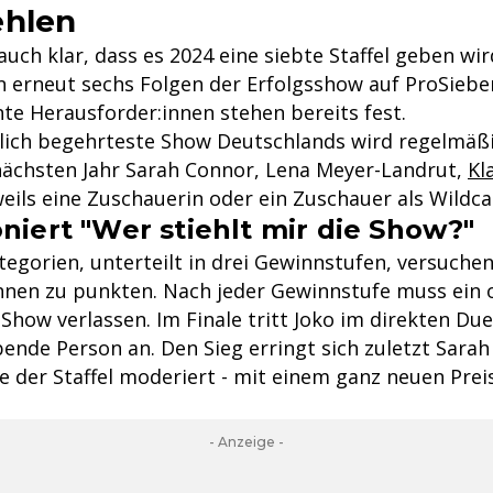
ehlen
 auch klar, dass es 2024 eine siebte Staffel geben wi
n erneut sechs Folgen der Erfolgsshow auf ProSiebe
te Herausforder:innen stehen bereits fest.
lich begehrteste Show Deutschlands wird regelmäßi
nächsten Jahr Sarah Connor, Lena Meyer-Landrut,
Kl
eils eine Zuschauerin oder ein Zuschauer als Wildca
niert "Wer stiehlt mir die Show?"
tegorien, unterteilt in drei Gewinnstufen, versuche
nnen zu punkten. Nach jeder Gewinnstufe muss ein 
 Show verlassen. Im Finale tritt Joko im direkten Due
bende Person an. Den Sieg erringt sich zuletzt Sarah
e der Staffel moderiert - mit einem ganz neuen Preis
- Anzeige -