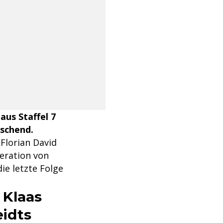
aus Staffel 7
aschend.
Florian David
deration von
ie letzte Folge
 Klaas
idts