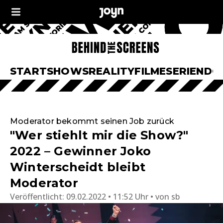
START
SHOWS
REALITY
FILME
SERIEN
DO
Moderator bekommt seinen Job zurück
"Wer stiehlt mir die Show?"
2022 – Gewinner Joko
Winterscheidt bleibt
Moderator
Veröffentlicht:
09.02.2022 • 11:52 Uhr
von
sb