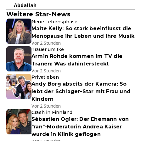
Abdallah
Weitere Star-News
Neue Lebensphase
Maite Kelly: So stark beeinflusst die
Menopause ihr Leben und ihre Musik
Vor 2 Stunden
Trauer um Ike
Armin Rohde kommen im TV die
Tränen: Was dahintersteckt
Vor 2 Stunden
Privatleben
Andy Borg abseits der Kamera: So
lebt der Schlager-Star mit Frau und
Kindern
Vor 2 Stunden
Crash in Finnland
Sébastien Ogier: Der Ehemann von
"ran"-Moderatorin Andrea Kaiser
wurde in Klinik geflogen