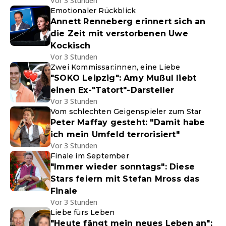
Vor 3 Stunden
Emotionaler Rückblick
Annett Renneberg erinnert sich an
die Zeit mit verstorbenen Uwe
Kockisch
Vor 3 Stunden
Zwei Kommissar:innen, eine Liebe
"SOKO Leipzig": Amy Mußul liebt
einen Ex-"Tatort"-Darsteller
Vor 3 Stunden
Vom schlechten Geigenspieler zum Star
Peter Maffay gesteht: "Damit habe
ich mein Umfeld terrorisiert"
Vor 3 Stunden
Finale im September
"Immer wieder sonntags": Diese
Stars feiern mit Stefan Mross das
Finale
Vor 3 Stunden
Liebe fürs Leben
"Heute fängt mein neues Leben an":