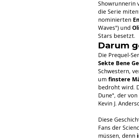
Showrunnerin v
die Serie miten
nominierten
E
Waves") und
Ol
Stars besetzt.
Darum ge
Die Prequel-Ser
Sekte Bene Ge
Schwestern, ve
um
finstere M
bedroht wird. 
Dune", der von
Kevin J. Ander
Diese Geschicht
Fans der Scienc
müssen, denn