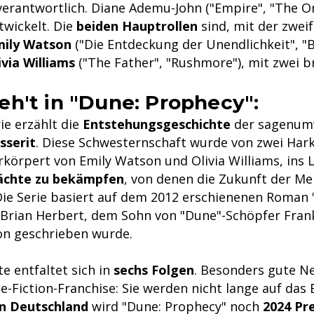
erantwortlich. Diane Ademu-John ("Empire", "The Ori
twickelt. Die
beiden Hauptrollen
sind, mit der zwei
mily Watson
("Die Entdeckung der Unendlichkeit", "
ivia Williams
("The Father", "Rushmore"), mit zwei b
h't in "Dune: Prophecy":
ie erzählt die
Entstehungsgeschichte
der sagenu
sserit
. Diese Schwesternschaft wurde von zwei Har
rkörpert von Emily Watson und Olivia Williams, ins 
ächte zu bekämpfen
, von denen die Zukunft der Me
Die Serie basiert auf dem 2012 erschienenen Roman 
 Brian Herbert, dem Sohn von "Dune"-Schöpfer Fran
son geschrieben wurde.
e entfaltet sich in
sechs Folgen
. Besonders gute Ne
e-Fiction-Franchise: Sie werden nicht lange auf das
in Deutschland
wird "Dune: Prophecy" noch
2024 Pr