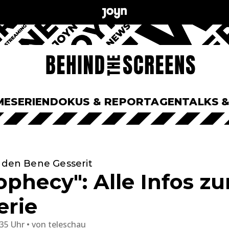
ME
SERIEN
DOKUS & REPORTAGEN
TALKS 
 den Bene Gesserit
phecy": Alle Infos zu
erie
:35 Uhr
von
teleschau