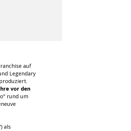
ranchise auf
 und Legendary
produziert.
ahre vor den
wo" rund um
leneuve
) als