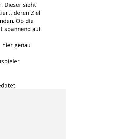
. Dieser sieht
ert, deren Ziel
enden. Ob die
ibt spannend auf
 hier genau
uspieler
edatet