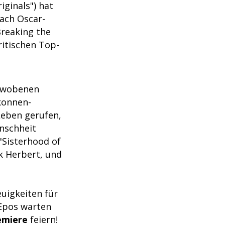
ginals") hat
fach Oscar-
Breaking the
ritischen Top-
mwobenen
konnen-
Leben gerufen,
nschheit
"Sisterhood of
k Herbert, und
uigkeiten für
 Epos warten
emiere
feiern!