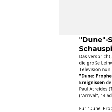
"Dune"-S
Schauspi
Das verspricht
die große Lein
Television nun
"Dune: Prophe
Ereignissen
der
Paul Atreides 
("Arrival", "Bla
Für "Dune: Prop