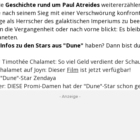
ie
Geschichte rund um Paul Atreides
weitererzählen
e nach seinem Sieg mit einer Verschwörung konfronti
Tage als Herrscher des galaktischen Imperiums zu be
n die Vergangenheit oder nach vorne blickt: Es ble
neten.
Infos zu den Stars aus "Dune"
haben? Dann bist du
 Timothée Chalamet: So viel Geld verdient der Scha
halamet auf Joyn: Dieser
Film
ist jetzt verfügbar!
t "Dune"-Star Zendaya
er: DIESE Promi-Damen hat der "Dune"-Star schon g
- Anzeige -