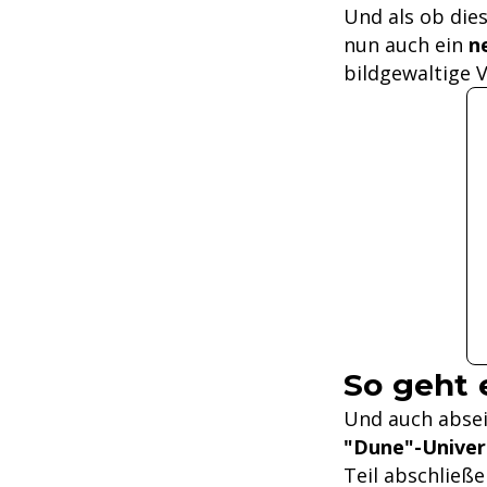
Und als ob die
nun auch ein
n
bildgewaltige V
So geht 
Und auch absei
"Dune"-Unive
Teil abschließ