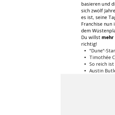
basieren und d
sich zwölf Jahr
es ist, seine 
Franchise nun i
dem Wüstenpla
Du willst
mehr 
richtig!
"Dune"-Star
Timothée C
So reich is
Austin Butl