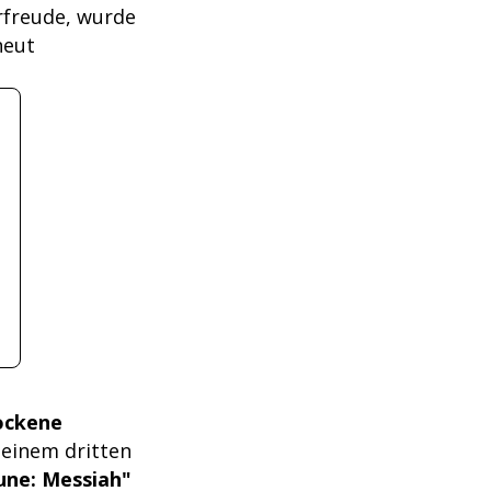
rfreude, wurde
neut
rockene
t einem dritten
une: Messiah"